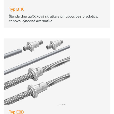
Typ BTK
Štandardná guľôčková skrutka s prírubou, bez predpätia,
cenovo výhodná alternatíva.
Typ EBB