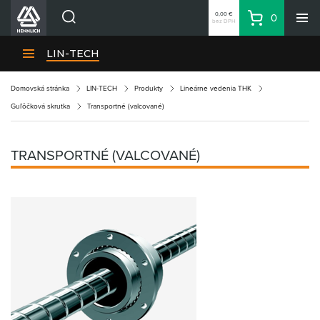
0,00 €
0
bez DPH
Košík
Vyhľadávanie
Divízie HENNLICH
LIN-TECH
Produkty
Domovská stránka
LIN-TECH
Produkty
Lineárne vedenia THK
Blog
Guľôčková skrutka
Transportné (valcované)
Kariéra
O firme
TRANSPORTNÉ (VALCOVANÉ)
Kontakty
Priemyselný park HENNLICH
Prihlásenie
Nákupný zoznam
Partner
Zone