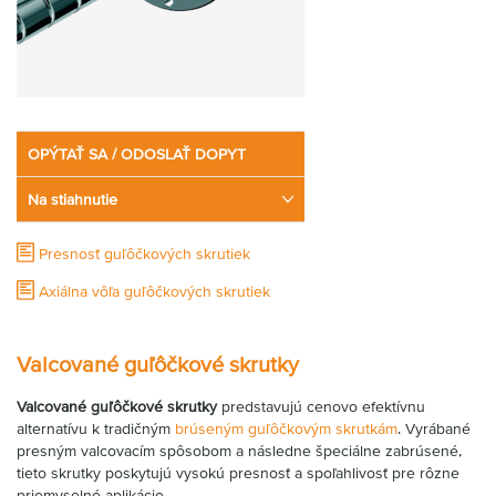
OPÝTAŤ SA / ODOSLAŤ DOPYT
Na stiahnutie
Presnosť guľôčkových skrutiek
Axiálna vôľa guľôčkových skrutiek
​Valcované guľôčkové skrutky
Valcované guľôčkové skrutky
predstavujú cenovo efektívnu
alternatívu k tradičným
brúseným guľôčkovým skrutkám
.
Vyrábané
presným valcovacím spôsobom a následne špeciálne zabrúsené,
tieto skrutky poskytujú vysokú presnosť a spoľahlivosť pre rôzne
priemyselné aplikácie.