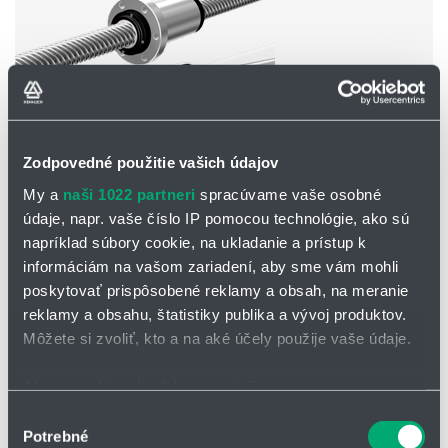
Zodpovedné použitie vašich údajov
My a
naši 1022 partneri
spracúvame vaše osobné
údaje, napr. vaše číslo IP pomocou technológie, ako sú
Typ CNF
napríklad súbory cookie, na ukladanie a prístup k
Valcová guľôčková skrutka s veľkým stúpaním a dlhou
informáciám na vašom zariadení, aby sme vám mohli
maticou pre rýchle posuvy a dlhú životnosť.
poskytovať prispôsobené reklamy a obsah, na meranie
reklamy a obsahu, štatistiky publika a vývoj produktov.
Môžete si zvoliť, kto a na aké účely použije vaše údaje.
Ak to povolíte, chceli by sme tiež:
Zhromažďovať informácie o vašej geografickej
Výber
Potrebné
polohe s presnosťou na niekoľko metrov
súhlasu