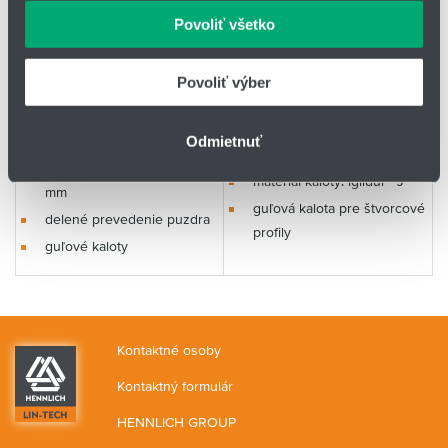
môžu príslušné informácie skombinovať s ďalšími
Povoliť všetko
údajmi, ktoré ste im poskytli alebo ktoré od vás získali,
keď ste používali ich služby.
Povoliť výber
Odmietnuť
profil 110x110 / 120x120
materiál kaloty: iglidur® J
mm
guľová kalota pre štvorcové
delené prevedenie puzdra
profily
guľové kaloty
Kontaktné osoby
Kontaktný formulár
HENNLICH GROUP