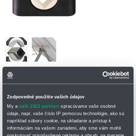
OPÝTAŤ SA / ODOSLAŤ DOPYT
Ložiskové domčeky igubal® ESQM
Zodpovedné použitie vašich údajov
My a
naši 1022 partneri
spracúvame vaše osobné
Delené ložiskové domčeky,
nazývané aj
stojanové ložiská igubal®
pre stvorcové profily v jednoosých solárnych sledovačoch boli
údaje, napr. vaše číslo IP pomocou technológie, ako sú
vyvinuté špeciálne pre náročné podmienky v solárnom priemysle.
napríklad súbory cookie, na ukladanie a prístup k
informáciám na vašom zariadení, aby sme vám mohli
vyrovnanie nesúososti
jednoducháý montáž a
poskytovať prispôsobené reklamy a obsah, na meranie