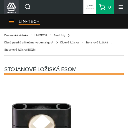
0,00 €
0
bez DPH
Košík
Vyhľadávanie
Divízie HENNLICH
LIN-TECH
Produkty
Domovská stránka
LIN-TECH
Produkty
Blog
Klzné puzdrá a lineárne vedenia igus®
Kĺbové ložiská
Stojanové ložiská
Kariéra
Stojanové ložiská ESQM
O firme
Kontakty
STOJANOVÉ LOŽISKÁ ESQM
Priemyselný park HENNLICH
Prihlásenie
Nákupný zoznam
Partner
Zone