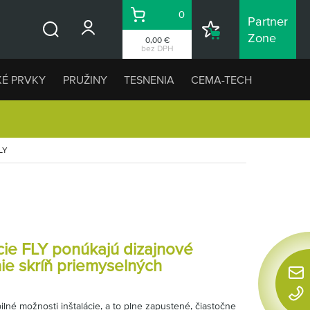
0
Partner
Košík
Nákupný
Zone
0,00 €
Vyhľadávanie
zoznam
bez DPH
KÉ PRVKY
PRUŽINY
TESNENIA
CEMA-TECH
LY
cie FLY ponúkajú dizajnové
ie skríň priemyselných
Rýchl
konta
bilné možnosti inštalácie, a to plne zapustené, čiastočne