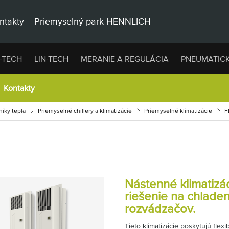
ntakty
Priemyselný park HENNLICH
-TECH
LIN-TECH
MERANIE A REGULÁCIA
PNEUMATIC
Kontakty
íky tepla
Priemyselné chillery a klimatizácie
Priemyselné klimatizácie
F
Nástenné klimatizá
riešenie na chladen
rozvádzačov.
Tieto klimatizácie poskytujú flexi