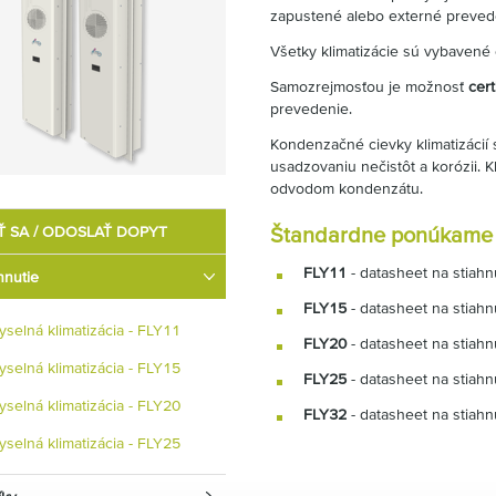
zapustené alebo externé preved
Všetky klimatizácie sú vybavené 
Samozrejmosťou je možnosť
cert
prevedenie.
Kondenzačné cievky klimatizácií
usadzovaniu nečistôt a korózii.
odvodom kondenzátu.
Ť SA / ODOSLAŤ DOPYT
Štandardne ponúkame t
FLY11
- datasheet na stiahn
hnutie
FLY15
- datasheet na stiahn
yselná klimatizácia - FLY11
FLY20
- datasheet na stiahn
yselná klimatizácia - FLY15
FLY25
- datasheet na stiahn
yselná klimatizácia - FLY20
FLY32
- datasheet na stiahn
yselná klimatizácia - FLY25
yselná klimatizácia - FLY32