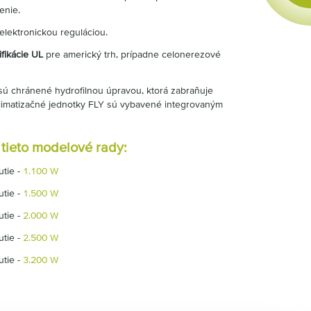
enie.
elektronickou reguláciou.
ifikácie UL
pre americký trh, prípadne celonerezové
 sú chránené hydrofilnou úpravou, ktorá zabraňuje
 Klimatizačné jednotky FLY sú vybavené integrovaným
ieto modelové rady:
utie -
1.100 W
utie -
1.500 W
utie -
2.000 W
utie -
2.500 W
utie -
3.200 W