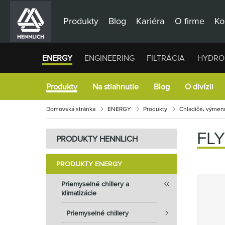
Produkty
Blog
Kariéra
O firme
Ko
ENERGY
ENGINEERING
FILTRÁCIA
HYDRO
Produkty
Na stiahnutie
Blog
O divízii
Domovská stránka
ENERGY
Produkty
Chladiče, výmenn
FLY
PRODUKTY HENNLICH
PRODUKTY ENERGY
Priemyselné chillery a
klimatizácie
Priemyselné chillery