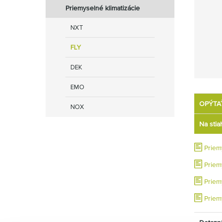
Priemyselné klimatizácie
NXT
FLY
DEK
EMO
OPÝTA
NOX
Na stia
Priem
Priem
Priem
Priem
Priem