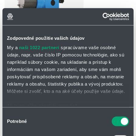
Zodpovedné použitie vašich údajov
OPÝTAŤ SA / ODOSLAŤ DOPYT
My a
naši 1022 partneri
spracúvame vaše osobné
údaje, napr. vaše číslo IP pomocou technológie, ako sú
Čerpadlá RF 409.2-K
napríklad súbory cookie, na ukladanie a prístup k
informáciám na vašom zariadení, aby sme vám mohli
Vysoký rozsah tlakov až do 140 bar
poskytovať prispôsobené reklamy a obsah, na meranie
Vysoká prevádzková spoľahlivosť vďaka lekážnej koncovke
reklamy a obsahu, štatistiky publika a vývoj produktov.
Nízke nároky na údržbu vďaka málo opotrebiteľným dielom
Môžete si zvoliť, kto a na aké účely použije vaše údaje.
Prevodovka vykonaná ako pohon vačka-pružina
Lineárna /plynulá regulácia dĺžky zdvihu 0..100%
Ak to povolíte, chceli by sme tiež:
RF prevedenie - prevádzka s frekvenčným meničom
Zhromažďovať informácie o vašej geografickej
Výber
Potrebné
polohe s presnosťou na niekoľko metrov
súhlasu
Identifikovať vaše zariadenie aktívnym skenovaním