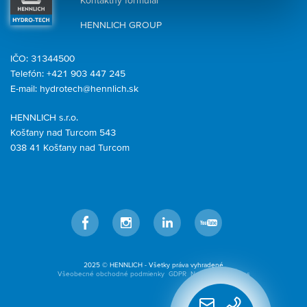
Kontaktný formulár
HENNLICH GROUP
IČO: 31344500
Telefón: +421 903 447 245
E-mail:
hydrotech@hennlich.sk
HENNLICH s.r.o.
Košťany nad Turcom 543
038 41 Košťany nad Turcom
Facebook
Instagram
LinkedIn
YouTube
2025 © HENNLICH - Všetky práva vyhradené
Všeobecné obchodné podmienky
GDPR
Nastavenia cookies
Rýchly