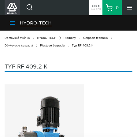
0,00 €
0
bez DPH
Košík
Vyhľadávanie
Divízie HENNLICH
HYDRO-TECH
Produkty
Domovská stránka
HYDRO-TECH
Produkty
Čerpacia technika
Blog
Dávkovacie čerpadlá
Piestové čerpadlá
Typ RF 409.2-K
Kariéra
O firme
TYP RF 409.2-K
Kontakty
Priemyselný park HENNLICH
Prihlásenie
Nákupný zoznam
Partner
Zone