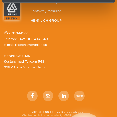
Kontaktné osoby
Kontaktný formulár
HENNLICH GROUP
IČO: 31344500
Telefón: +421 903 414 643
E-mail:
lintech@hennlich.sk
HENNLICH s.r.o.
Košťany nad Turcom 543
038 41 Košťany nad Turcom
Facebook
Instagram
LinkedIn
YouTube
2025 © HENNLICH - Všetky práva vyhradené
Všeobecné obchodné podmienky
GDPR
Nastavenia cookies