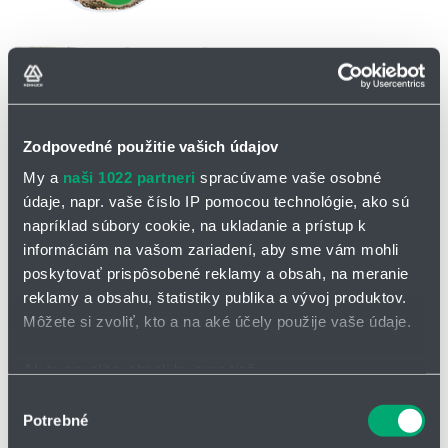
Zodpovedné použitie vašich údajov
OPÝTAŤ SA / ODOSLAŤ DOPYT
My a
naši 1022 partneri
spracúvame vaše osobné
údaje, napr. vaše číslo IP pomocou technológie, ako sú
Na stiahnutie
napríklad súbory cookie, na ukladanie a prístup k
informáciám na vašom zariadení, aby sme vám mohli
CFCLEAN1 - katalógový list.pdf
poskytovať prispôsobené reklamy a obsah, na meranie
reklamy a obsahu, štatistiky publika a vývoj produktov.
Ovládací kábel pre cleanroom CFCLEAN1
Môžete si zvoliť, kto a na aké účely použije vaše údaje.
pre najnáročnejšie aplikácie v systéme e-skin® flat
Ak to povolíte, chceli by sme tiež:
PTFE fóliová páska
Zhromažďovať informácie o vašej geografickej
Výber
tienený
Potrebné
polohe s presnosťou na niekoľko metrov
súhlasu
vysoko odolný voči oteru
Identifikovať vaše zariadenie aktívnym skenovaním