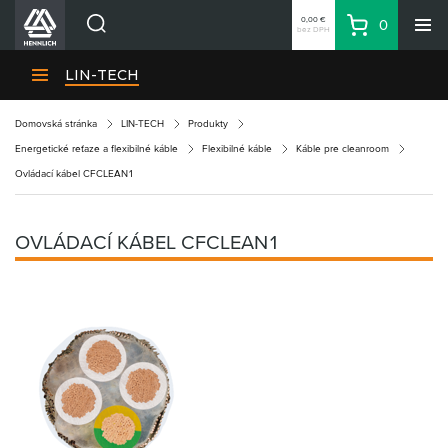
0,00 €
0
bez DPH
Košík
Vyhľadávanie
Divízie HENNLICH
LIN-TECH
Produkty
Domovská stránka
LIN-TECH
Produkty
Blog
Energetické reťaze a flexibilné káble
Flexibilné káble
Káble pre cleanroom
Kariéra
Ovládací kábel CFCLEAN1
O firme
Kontakty
OVLÁDACÍ KÁBEL CFCLEAN1
Priemyselný park HENNLICH
Prihlásenie
Nákupný zoznam
Partner
Zone