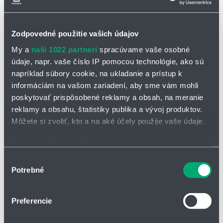
Zodpovedné použitie vašich údajov
My a
naši 1022 partneri
spracúvame vaše osobné
údaje, napr. vaše číslo IP pomocou technológie, ako sú
OPÝTAŤ SA / ODOSLAŤ DOPYT
napríklad súbory cookie, na ukladanie a prístup k
informáciám na vašom zariadení, aby sme vám mohli
poskytovať prispôsobené reklamy a obsah, na meranie
Čerpadlo TP 70
reklamy a obsahu, štatistiky publika a vývoj produktov.
Rad TP 70 je robustný rad čerpadiel špeciálne navrhnutý na
Môžete si zvoliť, kto a na aké účely použije vaše údaje.
čerpanie odpadových vôd. Tieto čerpadlá sú schopné spracovať
kvapaliny obsahujúce pevné častice a sú ideálne pre priemyselné a
Ak to povolíte, chceli by sme tiež:
komunálne aplikácie, kde je potreba odolného zariadenia s
vysokým výkonom a spoľahlivosťou.
Zhromažďovať informácie o vašej geografickej
Výber
Potrebné
polohe s presnosťou na niekoľko metrov
súhlasu
Technické údaje
Identifikovať vaše zariadenie aktívnym skenovaním
konkrétnych charakteristík (odtlačky prstov).
Dopravné množstvo: max. 125 m³/h
Preferencie
Viac informácií o tom, ako sa spracúvajú vaše osobné
Dopravná výška: max. 23,7 m
údaje, nájdete v časti s
vašimi nastaveniami
. Súhlas