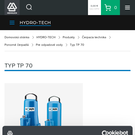
0,00 €
0
bez DPH
Košík
Vyhľadávanie
Divízie HENNLICH
HYDRO-TECH
Produkty
Domovská stránka
HYDRO-TECH
Produkty
Čerpacia technika
Blog
Ponorné čerpadlá
Pre odpadové vody
Typ TP 70
Kariéra
O firme
TYP TP 70
Kontakty
Priemyselný park HENNLICH
Prihlásenie
Nákupný zoznam
Partner
Zone