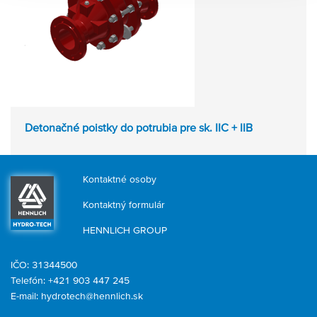
Detonačné poistky do potrubia pre sk. IIC + IIB
Kontaktné osoby
Kontaktný formulár
HENNLICH GROUP
IČO: 31344500
Telefón: +421 903 447 245
E-mail:
hydrotech@hennlich.sk