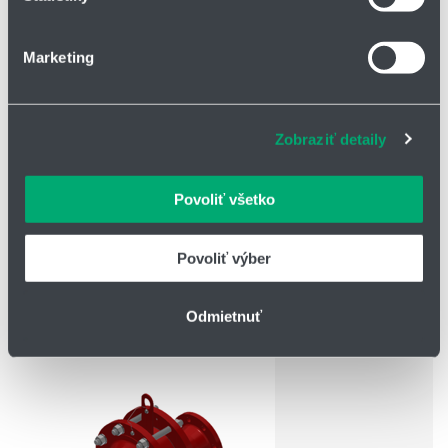
o používaní súborov cookie.
Marketing
Na prispôsobenie obsahu a reklám, poskytovanie funkcií
sociálnych médií a analýzu návštevnosti používame
súbory cookie. Informácie o tom, ako používate naše
Zobraziť detaily
webové stránky, poskytujeme aj našim partnerom v
oblasti sociálnych médií, inzercie a analýzy. Títo partneri
môžu príslušné informácie skombinovať s ďalšími
Povoliť všetko
údajmi, ktoré ste im poskytli alebo ktoré od vás získali,
keď ste používali ich služby.
Povoliť výber
Detonačné poistky do potrubia pre sk. IIB3 + IIB1
Odmietnuť