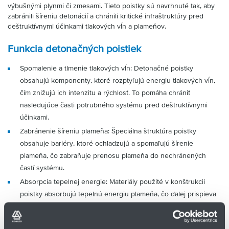
výbušnými plynmi či zmesami. Tieto poistky sú navrhnuté tak, aby
zabránili šíreniu detonácií a chránili kritické infraštruktúry pred
deštruktívnymi účinkami tlakových vĺn a plameňov.
Funkcia detonačných poistiek
Spomalenie a tlmenie tlakových vĺn: Detonačné poistky
obsahujú komponenty, ktoré rozptyľujú energiu tlakových vĺn,
čím znižujú ich intenzitu a rýchlosť. To pomáha chrániť
nasledujúce časti potrubného systému pred deštruktívnymi
účinkami.
Zabránenie šíreniu plameňa: Špeciálna štruktúra poistky
obsahuje bariéry, ktoré ochladzujú a spomaľujú šírenie
plameňa, čo zabraňuje prenosu plameňa do nechránených
častí systému.
Absorpcia tepelnej energie: Materiály použité v konštrukcii
poistky absorbujú tepelnú energiu plameňa, čo ďalej prispieva
k prevencii jeho šírenia.
✅ Typické oblasti použitia: petrochemický priemysel, chemický