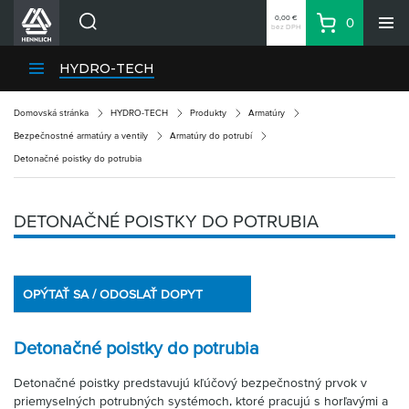
0,00 €
0
bez DPH
Košík
Vyhľadávanie
Divízie HENNLICH
HYDRO-TECH
Produkty
Domovská stránka
HYDRO-TECH
Produkty
Armatúry
Blog
Bezpečnostné armatúry a ventily
Armatúry do potrubí
Kariéra
Detonačné poistky do potrubia
O firme
Kontakty
DETONAČNÉ POISTKY DO POTRUBIA
Priemyselný park HENNLICH
Prihlásenie
OPÝTAŤ SA / ODOSLAŤ DOPYT
Nákupný zoznam
Detonačné poistky do potrubia
Partner
Zone
Detonačné poistky predstavujú kľúčový bezpečnostný prvok v
priemyselných potrubných systémoch, ktoré pracujú s horľavými a