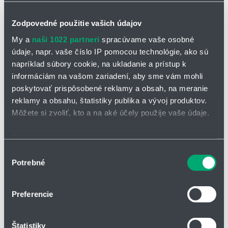
priemysel, energetický priemysel, farmaceutický a potravinársky
priemysel
Zodpovedné použitie vašich údajov
My a
naši 1022 partneri
spracúvame vaše osobné
údaje, napr. vaše číslo IP pomocou technológie, ako sú
napríklad súbory cookie, na ukladanie a prístup k
informáciám na vašom zariadení, aby sme vám mohli
poskytovať prispôsobené reklamy a obsah, na meranie
reklamy a obsahu, štatistiky publika a vývoj produktov.
Môžete si zvoliť, kto a na aké účely použije vaše údaje.
Ak to povolíte, chceli by sme tiež:
Zhromažďovať informácie o vašej geografickej
Výber
Potrebné
polohe s presnosťou na niekoľko metrov
súhlasu
Detonačné poistky do potrubia pre sk. IIA + I (IIA1)
Identifikovať vaše zariadenie aktívnym skenovaním
konkrétnych charakteristík (odtlačky prstov).
Preferencie
Viac informácií o tom, ako sa spracúvajú vaše osobné
údaje, nájdete v časti s
vašimi nastaveniami
. Súhlas
Štatistiky
môžete kedykoľvek zmeniť alebo odvolať cez Vyhlásenie