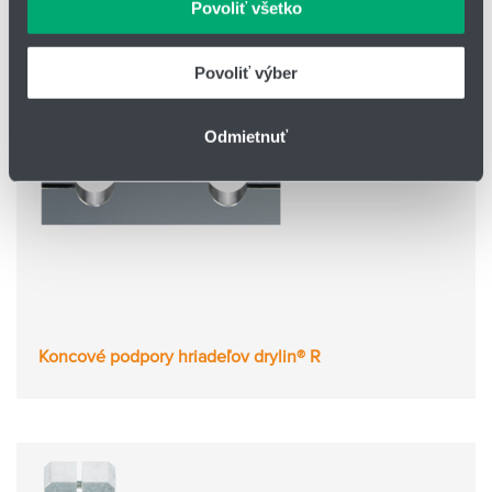
Povoliť všetko
údajmi, ktoré ste im poskytli alebo ktoré od vás získali,
keď ste používali ich služby.
Povoliť výber
Odmietnuť
Koncové podpory hriadeľov drylin® R