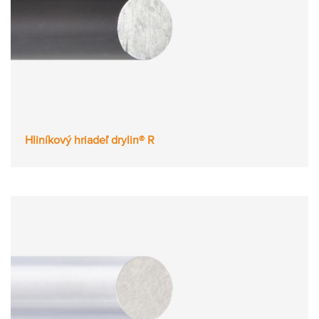
Hliníkový hriadeľ drylin® R