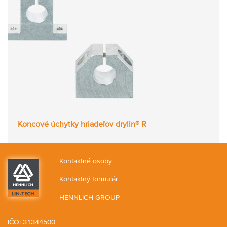
Koncové úchytky hriadeľov drylin® R
Kontaktné osoby
Kontaktný formulár
HENNLICH GROUP
IČO: 31344500