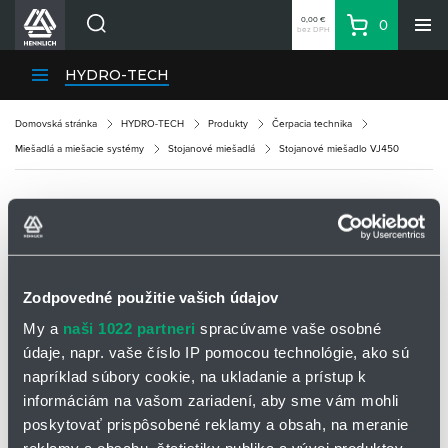
0,00 €
0
bez DPH
Košík
Vyhľadávanie
Divízie HENNLICH
HYDRO-TECH
Produkty
Domovská stránka
HYDRO-TECH
Produkty
Čerpacia technika
Blog
Miešadlá a miešacie systémy
Stojanové miešadlá
Stojanové miešadlo VJ450
Kariéra
O firme
STOJANOVÉ MIEŠADLO VJ450
Kontakty
Priemyselný park HENNLICH
Zodpovedné použitie vašich údajov
OPÝTAŤ SA / ODOSLAŤ DOPYT
Prihlásenie
My a
naši 1022 partneri
spracúvame vaše osobné
Nákupný zoznam
údaje, napr. vaše číslo IP pomocou technológie, ako sú
Stojanové miešadlo VISCO JET® VJ450 pre
napríklad súbory cookie, na ukladanie a prístup k
všetky typy prepravných kontajnerov
Partner
Zone
informáciám na vašom zariadení, aby sme vám mohli
poskytovať prispôsobené reklamy a obsah, na meranie
manuálne nastavenie výšky, bezpečnostný spínač