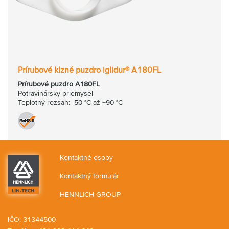
Prírubové klzné puzdro iglidur® A180FL
Prírubové puzdro A180FL
Potravinársky priemysel
Teplotný rozsah: -50 °C až +90 °C
Kontaktné osoby
Kontaktný formulár
HENNLICH GROUP
IČO: 31344500