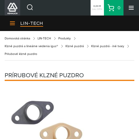
0,00 €
0
bez DPH
Košík
Vyhľadávanie
Divízie HENNLICH
LIN-TECH
Produkty
Domovská stránka
LIN-TECH
Produkty
Blog
Klzné puzdrá a lineárne vedenia igus®
Klzné puzdrá
Klzné puzdrá - iné tvary
Kariéra
Prírubové klzné puzdro
O firme
Kontakty
PRÍRUBOVÉ KLZNÉ PUZDRO
Priemyselný park HENNLICH
Prihlásenie
Nákupný zoznam
Partner
Zone