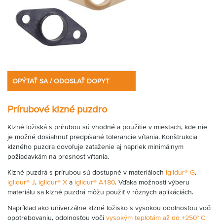
OPÝTAŤ SA / ODOSLAŤ DOPYT
Prírubové klzné puzdro
Klzné ložiská s prírubou sú vhodné a použitie v miestach, kde nie
je možné dosiahnuť predpísané tolerancie vŕtania. Konštrukcia
klzného puzdra dovoľuje zaťaženie aj napriek minimálnym
požiadavkám na presnosť vŕtania.
Klzné puzdrá s prírubou sú dostupné v materiáloch
iglidur® G
,
iglidur® J
,
iglidur® X
a
iglidur® A180
. Vďaka možnosti výberu
materiálu sa klzné puzdrá môžu použiť v rôznych aplikáciách.
Napríklad ako univerzálne klzné ložisko s vysokou odolnosťou voči
opotrebovaniu, odolnosťou voči
vysokým teplotám až do +250° C