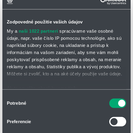
Zodpovedné použitie vašich údajov
Prírubové klzné puzdro iglidur® GFL
My a
naši 1022 partneri
spracúvame vaše osobné
Prírubové puzdro GFL
Univerzálny materiál
údaje, napr. vaše číslo IP pomocou technológie, ako sú
Teplotný rozsah: -40°C až +130°C
napríklad súbory cookie, na ukladanie a prístup k
informáciám na vašom zariadení, aby sme vám mohli
poskytovať prispôsobené reklamy a obsah, na meranie
reklamy a obsahu, štatistiky publika a vývoj produktov.
Môžete si zvoliť, kto a na aké účely použije vaše údaje.
Ak to povolíte, chceli by sme tiež:
Zhromažďovať informácie o vašej geografickej
Výber
Potrebné
polohe s presnosťou na niekoľko metrov
súhlasu
Identifikovať vaše zariadenie aktívnym skenovaním
konkrétnych charakteristík (odtlačky prstov).
Preferencie
Viac informácií o tom, ako sa spracúvajú vaše osobné
údaje, nájdete v časti s
vašimi nastaveniami
. Súhlas