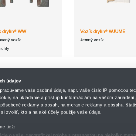
k drylin® WW
Vozík drylin® WJUME
vaný vozík
Jemný vozík
rúhly
ch údajov
pracúvame vaše osobné údaje, napr. vaše číslo IP pomocou tec
ookie, na ukladanie a prístup k informáciám na vašom zariadení
pôsobené reklamy a obsah, na meranie reklamy a obsahu, štatis
HENNLICH s.r.o.
si zvoliť, kto a na aké účely použije vaše údaje.
Košťany nad Turcom 5
lár
HENNLICH GROUP
038 41 Košťany nad T
me tiež:
ie o vašej geografickej polohe s presnosťou na niekoľko metr