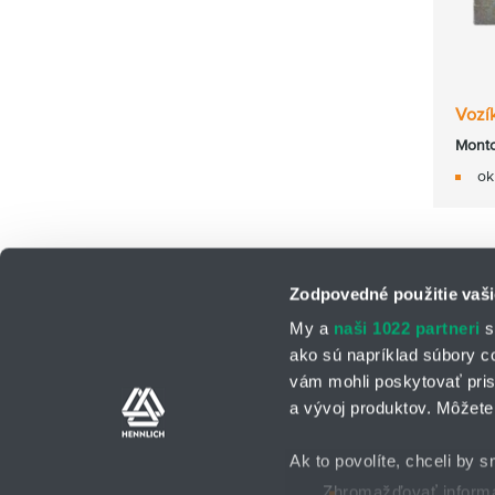
Vozí
Monto
ok
Zodpovedné použitie vaši
My a
naši 1022 partneri
s
ako sú napríklad súbory c
vám mohli poskytovať pris
a vývoj produktov. Môžete 
Kontaktné osoby
Kontaktný formu
Ak to povolíte, chceli by s
Zhromažďovať informác