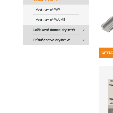
Vozík drylin® WW
Vozík drylin® WJUME
Ložiskové domce drylin®W
Príslušenstvo drylin® W
OPÝTA