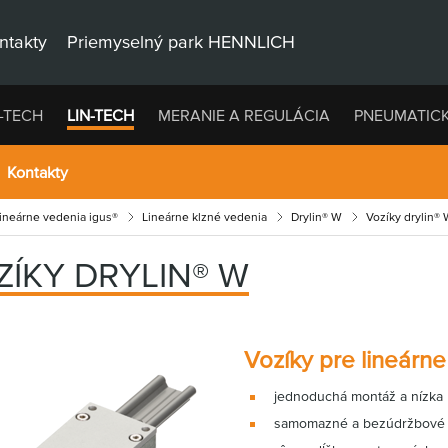
ntakty
Priemyselný park HENNLICH
-TECH
LIN-TECH
MERANIE A REGULÁCIA
PNEUMATIC
Kontakty
lineárne vedenia igus®
Lineárne klzné vedenia
Drylin® W
Vozíky drylin®
ZÍKY DRYLIN® W
Vozíky pre lineárne
jednoduchá montáž a nízka
samomazné a bezúdržbové