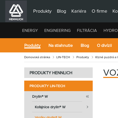
Produkty
Blog
Kariéra
O firme
Ko
ENERGY
ENGINEERING
FILTRÁCIA
HYDRO
Produkty
Na stiahnutie
Blog
O divízii
Domovská stránka
LIN-TECH
Produkty
Klzné puzdrá a 
VO
PRODUKTY HENNLICH
PRODUKTY LIN-TECH
Drylin® W
Koľajnice drylin® W
Vozíky drylin® W