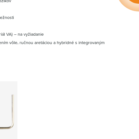
ozíkov
ežnosti
ál VA) – na vyžiadanie
ením vôle, ručnou aretáciou a hybridné s integrovaným