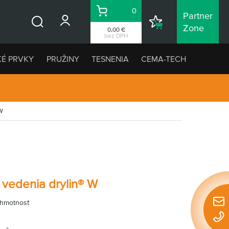
0
Partner
Košík
Nákupný
Zone
0,00 €
Vyhľadávanie
zoznam
bez DPH
KÉ PRVKY
PRUŽINY
TESNENIA
CEMA-TECH
 W
 vedenia drylin® W
 hmotnosť
Rýchl
konta