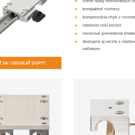
rôzne dĺžky montovaných v
kompaktné rozmery
kompenzácia chýb v rovnob
odolnosť voči korózii
nerezové prevedenie (materi
dostupné aj verzie s nastav
valčekom
Ť SA / ODOSLAŤ DOPYT