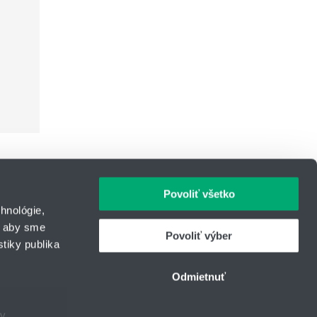
Povoliť všetko
hnológie,
, aby sme
Povoliť výber
tiky publika
IČO: 31344500
43
Telefón: +421 903 414 643
Odmietnuť
urcom
E-mail:
lintech@hennlich.sk
ov