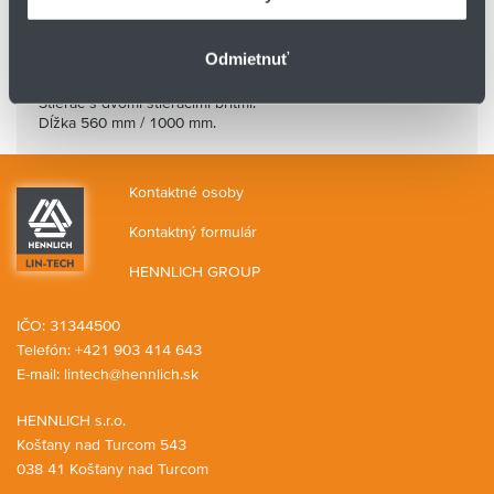
Odmietnuť
FBA-E 18D / E 20D a E 25D
Stierač s dvomi stieracími britmi.
Dĺžka 560 mm / 1000 mm.
Kontaktné osoby
Kontaktný formulár
HENNLICH GROUP
IČO: 31344500
Telefón: +421 903 414 643
E-mail:
lintech@hennlich.sk
HENNLICH s.r.o.
Košťany nad Turcom 543
038 41 Košťany nad Turcom