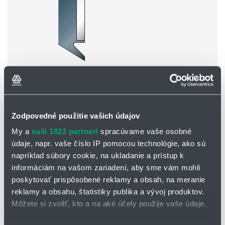
FBA-EV
Výšky k dispozícii: 18, 18,5 , 22 a 26 mm.
Dĺžka 700 mm.
Zodpovedné použitie vašich údajov
My a
naši 1022 partneri
spracúvame vaše osobné
údaje, napr. vaše číslo IP pomocou technológie, ako sú
napríklad súbory cookie, na ukladanie a prístup k
informáciám na vašom zariadení, aby sme vám mohli
poskytovať prispôsobené reklamy a obsah, na meranie
reklamy a obsahu, štatistiky publika a vývoj produktov.
Môžete si zvoliť, kto a na aké účely použije vaše údaje.