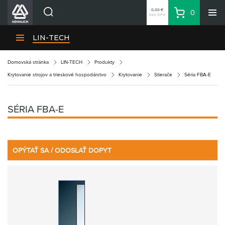
0,00 €
0
bez DPH
Košík
Vyhľadávanie
Divízie HENNLICH
LIN-TECH
Produkty
Domovská stránka
LIN-TECH
Produkty
Blog
Krytovanie strojov a trieskové hospodárstvo
Krytovanie
Stierače
Séria FBA-E
Kariéra
O firme
SÉRIA FBA-E
Kontakty
Priemyselný park HENNLICH
Prihlásenie
OPÝTAŤ SA / ODOSLAŤ DOPYT
Nákupný zoznam
Partner
Zone