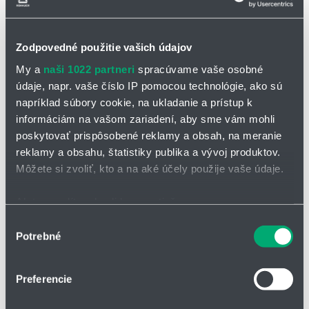
Samonosné pojezdy a kluzné aplikace do délky pojezdu až 400
m a více
Přístavní jeřáby (ship to shore), jeřábové aplikace, dopravníkové
Zodpovedné použitie vašich údajov
technologie
My a
naši 1022 partneri
spracúvame vaše osobné
údaje, napr. vaše číslo IP pomocou technológie, ako sú
Speciální, vysoce ohebný
napríklad súbory cookie, na ukladanie a prístup k
vodič
informáciám na vašom zariadení, aby sme vám mohli
Extrudovaná EPR-izolace na
poskytovať prispôsobené reklamy a obsah, na meranie
vodivé pryži
reklamy a obsahu, štatistiky publika a vývoj produktov.
Vysoce ohebný celkový
Môžete si zvoliť, kto a na aké účely použije vaše údaje.
měděný plášť
Extrudovaná, iguprenová
Ak to povolíte, chceli by sme tiež:
směs pláště, vysoce odolná
Zhromažďovať informácie o vašej geografickej
Výber
oděru
Potrebné
polohe s presnosťou na niekoľko metrov
súhlasu
Identifikovať vaše zariadenie aktívnym skenovaním
__________________________
___
konkrétnych charakteristík (odtlačky prstov).
Preferencie
Viac informácií o tom, ako sa spracúvajú vaše osobné
Tlakově protlačovaná, zejména
údaje, nájdete v časti s
vašimi nastaveniami
. Súhlas
otěruvzdorná a vysoce