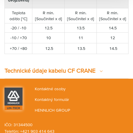
dvojzdvihů)
Teplota
R min.
R min.
R min.
od/do [°C]
[Součinitel x d]
[Součinitel x d]
[Součinitel x d]
-20 / -10
12.5
13.5
14.5
-10 / +70
10
11
12
+70 / +80
12.5
13.5
14.5
Technické údaje kabelu CF CRANE
Kontaktné osoby
Kontaktný formulár
HENNLICH GROUP
IČO: 31344500
Telefón: +421 903 414 643