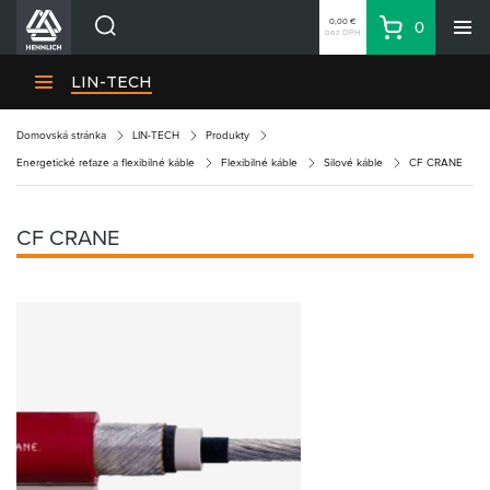
0,00 €
0
bez DPH
Košík
Vyhľadávanie
Divízie HENNLICH
LIN-TECH
Produkty
Domovská stránka
LIN-TECH
Produkty
Blog
Energetické reťaze a flexibilné káble
Flexibilné káble
Silové káble
CF CRANE
Kariéra
O firme
CF CRANE
Kontakty
Priemyselný park HENNLICH
Prihlásenie
Nákupný zoznam
Partner
Zone