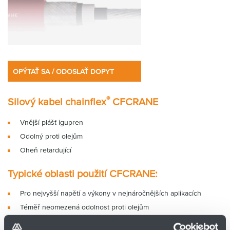
OPÝTAŤ SA / ODOSLAŤ DOPYT
®
Silový kabel chainflex
CFCRANE
Vnější plášť igupren
Odolný proti olejům
Oheň retardující
Typické oblasti použití CFCRANE:
Pro nejvyšší napětí a výkony v nejnáročnějších aplikacích
Téměř neomezená odolnost proti olejům
Vnitřní a vnější použití, odolné proti UV záření