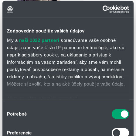
Zodpovedné použitie vašich údajov
My a
naši 1022 partneri
spracúvame vaše osobné
OPÝTAŤ SA / ODOSLAŤ DOPYT
údaje, napr. vaše číslo IP pomocou technológie, ako sú
napríklad súbory cookie, na ukladanie a prístup k
Na stiahnutie
informáciám na vašom zariadení, aby sme vám mohli
poskytovať prispôsobené reklamy a obsah, na meranie
Guľový kohút BBS/FLL.pdf
reklamy a obsahu, štatistiky publika a vývoj produktov.
Môžete si zvoliť, kto a na aké účely použije vaše údaje.
Guľový kohút BBS/FLL
Ak to povolíte, chceli by sme tiež:
Guľový kohút FLL predstavuje kvalitnú a spoľahlivú armatúru
Zhromažďovať informácie o vašej geografickej
určenú pre priemyselné aplikácie, kde je kladený dôraz na
Výber
precízne riadenie prietoku a dlhú životnosť zariadenia. Ventily a
Potrebné
polohe s presnosťou na niekoľko metrov
súhlasu
kohúty z tohto radu sú navrhnuté
na prácu s kvapalinami, plynmi a
Identifikovať vaše zariadenie aktívnym skenovaním
inými médiami v náročných prevádzkových podmienkach.
konkrétnych charakteristík (odtlačky prstov).
Preferencie
Vďaka svojej konštrukcii a použitým materiálom ponúkajú vysokú