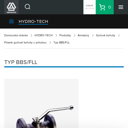
0,00 €
0
bez DPH
Košík
Vyhľadávanie
Divízie HENNLICH
HYDRO-TECH
Produkty
Domovská stránka
HYDRO-TECH
Produkty
Armatúry
Guľové kohúty
Blog
Priame guľové kohúty s prírubou
Typ BBS/FLL
Kariéra
O firme
TYP BBS/FLL
Kontakty
Priemyselný park HENNLICH
Prihlásenie
Nákupný zoznam
Partner
Zone