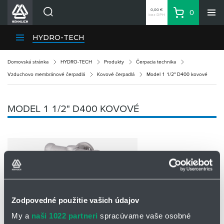
0,00 €
0
bez DPH
Košík
Vyhľadávanie
Divízie HENNLICH
HYDRO-TECH
Produkty
Domovská stránka
HYDRO-TECH
Produkty
Čerpacia technika
Blog
Vzduchovo membránové čerpadlá
Kovové čerpadlá
Model 1 1/2" D400 kovové
Kariéra
O firme
MODEL 1 1/2" D400 KOVOVÉ
Kontakty
Priemyselný park HENNLICH
Prihlásenie
Nákupný zoznam
Partner
Zone
Zodpovedné použitie vašich údajov
My a
naši 1022 partneri
spracúvame vaše osobné