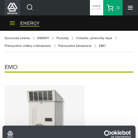
0,00 €
0
bez DPH
Košík
Vyhľadávanie
Divízie HENNLICH
ENERGY
Produkty
Domovská stránka
ENERGY
Produkty
Chladiče, výmenníky tepla
Blog
Priemyselné chillery a klimatizácie
Priemyselné klimatizácie
EMO
Kariéra
O firme
EMO
Kontakty
Priemyselný park HENNLICH
Prihlásenie
Nákupný zoznam
Partner
Zone