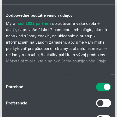
Zodpovedné použitie vašich údajov
My a
naši 1022 partneri
spracúvame vaše osobné
údaje, napr. vaše číslo IP pomocou technológie, ako sú
napríklad súbory cookie, na ukladanie a prístup k
OPÝTAŤ SA / ODOSLAŤ DOPYT
informáciám na vašom zariadení, aby sme vám mohli
Na stiahnutie
poskytovať prispôsobené reklamy a obsah, na meranie
reklamy a obsahu, štatistiky publika a vývoj produktov.
Priemyselná klimatizácia - EMO60
Môžete si zvoliť, kto a na aké účely použije vaše údaje.
Priemyselná klimatizácia - EMO80
Ak to povolíte, chceli by sme tiež:
Priemyselná klimatizácia - EMOA0
Zhromažďovať informácie o vašej geografickej
Výber
Potrebné
polohe s presnosťou na niekoľko metrov
súhlasu
Dotazníky
Identifikovať vaše zariadenie aktívnym skenovaním
konkrétnych charakteristík (odtlačky prstov).
Preferencie
Pre vonkajšie použitie ponúkame aj nástenné
Viac informácií o tom, ako sa spracúvajú vaše osobné
údaje, nájdete v časti s
vašimi nastaveniami
. Súhlas
klimatizácie EMO.