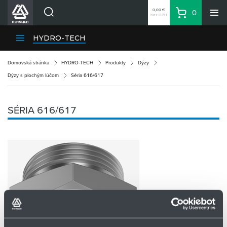
0,00 €
0
bez DPH
Košík
Vyhľadávanie
Divízie HENNLICH
HYDRO-TECH
Produkty
Domovská stránka
HYDRO-TECH
Produkty
Dýzy
Blog
Dýzy s plochým lúčom
Séria 616/617
Kariéra
O firme
SÉRIA 616/617
Kontakty
Priemyselný park HENNLICH
Prihlásenie
Nákupný zoznam
Partner
Zone