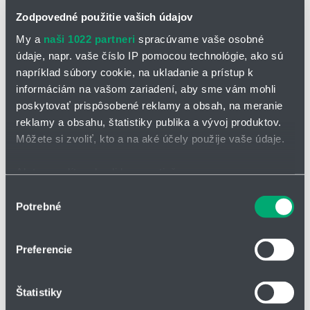
Zodpovedné použitie vašich údajov
My a
naši 1022 partneri
spracúvame vaše osobné
údaje, napr. vaše číslo IP pomocou technológie, ako sú
napríklad súbory cookie, na ukladanie a prístup k
informáciám na vašom zariadení, aby sme vám mohli
OPÝTAŤ SA / ODOSLAŤ DOPYT
poskytovať prispôsobené reklamy a obsah, na meranie
reklamy a obsahu, štatistiky publika a vývoj produktov.
Na stiahnutie
Môžete si zvoliť, kto a na aké účely použije vaše údaje.
Dýzy s plochým lúčom 616-617.pdf
Ak to povolíte, chceli by sme tiež:
Zhromažďovať informácie o vašej geografickej
Výber
Nízkotlakové dýzy s plochých lúčom série
Potrebné
polohe s presnosťou na niekoľko metrov
súhlasu
Identifikovať vaše zariadenie aktívnym skenovaním
616/617
konkrétnych charakteristík (odtlačky prstov).
Preferencie
rovnomerné, parabolické rozloženie kvapaliny
Viac informácií o tom, ako sa spracúvajú vaše osobné
stabilný uhol rozstreku
údaje, nájdete v časti s
vašimi nastaveniami
. Súhlas
kompaktná konštrukcia pre úzke inštalačné podmienky
Štatistiky
môžete kedykoľvek zmeniť alebo odvolať cez Vyhlásenie
o používaní súborov cookie.