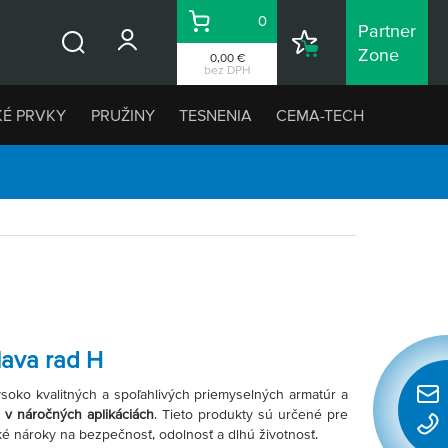
0
Partner
Košík
Nákupný
Zone
0,00 €
Vyhľadávanie
zoznam
bez DPH
KÉ PRVKY
PRUŽINY
TESNENIA
CEMA-TECH
lava rad H
soko kvalitných a spoľahlivých priemyselných armatúr a
Rýchl
e v náročných aplikáciách
. Tieto produkty sú určené pre
konta
é nároky na bezpečnosť, odolnosť a dlhú životnosť.