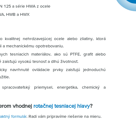
 DN 125 a série HWA z ocele
HWA, HWB a HWX
kvalitnej nehrdzavejúcej ocele alebo zliatiny, ktorá
zii a mechanickému opotrebovaniu.
nych tesniacich materiálov, ako sú PTFE, grafit alebo
 zaisťujú vysokú tesnosť a dlhú životnosť.
icky navrhnuté ovládacie prvky zaisťujú jednoduchú
itie.
spracovateľský priemysel, energetika, chemický a
berom vhodnej
rotačnej tesniacej hlavy
?
aktný formulár
. Radi vám pripravíme riešenie na mieru.