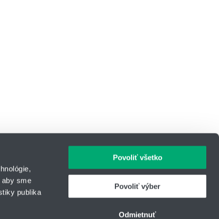
Povoliť všetko
hnológie,
, aby sme
Povoliť výber
tiky publika
IČO: 31344500
43
Telefón: +421 903 447 245
Odmietnuť