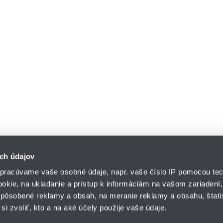
ch údajov
pracúvame vaše osobné údaje, napr. vaše číslo IP pomocou tec
ookie, na ukladanie a prístup k informáciám na vašom zariadení
pôsobené reklamy a obsah, na meranie reklamy a obsahu, štatis
HENNLICH s.r.o.
si zvoliť, kto a na aké účely použije vaše údaje.
Košťany nad Turcom 5
lár
HENNLICH GROUP