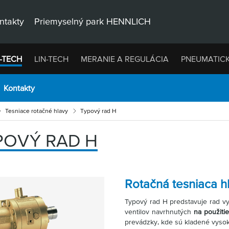
ntakty
Priemyselný park HENNLICH
-TECH
LIN-TECH
MERANIE A REGULÁCIA
PNEUMATIC
Kontakty
Tesniace rotačné hlavy
Typový rad H
POVÝ RAD H
Rotačná tesniaca h
Typový rad H predstavuje rad vy
ventilov navrhnutých
na použiti
prevádzky, kde sú kladené vysok