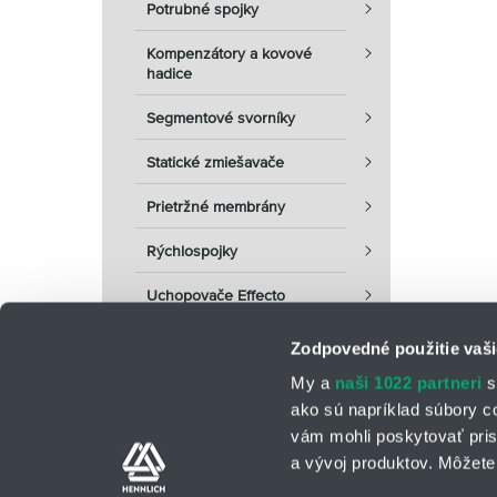
Potrubné spojky
Kompenzátory a kovové
hadice
Segmentové svorníky
Statické zmiešavače
Prietržné membrány
Rýchlospojky
Uchopovače Effecto
Zodpovedné použitie vaši
My a
naši 1022 partneri
s
ako sú napríklad súbory c
vám mohli poskytovať pris
a vývoj produktov. Môžete 
Kontaktné osoby
Kontaktný formu