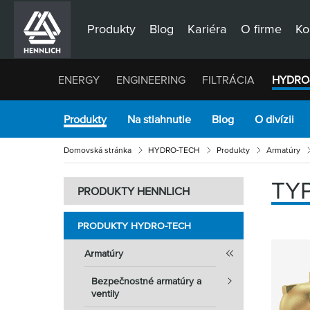
Produkty
Blog
Kariéra
O firme
Ko
ENERGY
ENGINEERING
FILTRÁCIA
HYDRO
Produkty
Na stiahnutie
Blog
O divízii
Domovská stránka
HYDRO-TECH
Produkty
Armatúry
TY
PRODUKTY HENNLICH
PRODUKTY HYDRO-TECH
Armatúry
Bezpečnostné armatúry a
ventily