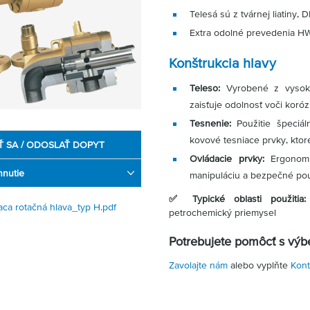
Telesá sú z tvárnej liatiny,
Extra odolné prevedenia 
Konštrukcia hlavy
Teleso:
Vyrobené z vysoko 
zaisťuje odolnosť voči koró
Tesnenie:
Použitie špeciál
kovové tesniace prvky, ktoré
Ť SA / ODOSLAŤ DOPYT
Ovládacie prvky:
Ergonom
hnutie
manipuláciu a bezpečné použ
✅ Typické oblasti použitia:
aca rotačná hlava_typ H.pdf
petrochemický priemysel
Potrebujete pomôcť s vý
Zavolajte nám
alebo vyplňte
Kont