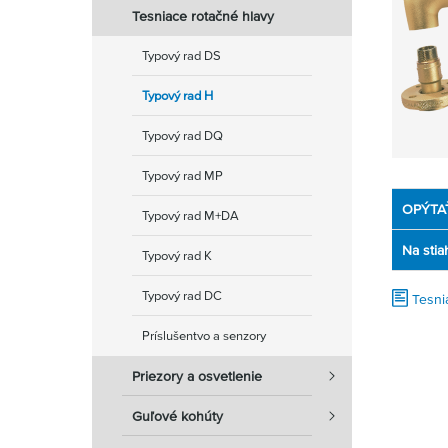
Tesniace rotačné hlavy
Typový rad DS
Typový rad H
Typový rad DQ
Typový rad MP
OPÝTA
Typový rad M+DA
Na stia
Typový rad K
Typový rad DC
Tesni
Príslušentvo a senzory
Priezory a osvetlenie
Guľové kohúty