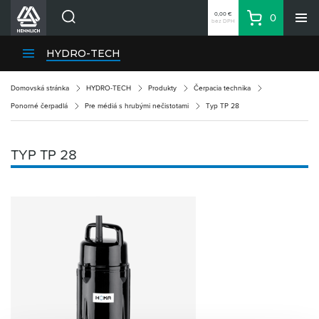
0,00 €
0
bez DPH
Košík
Vyhľadávanie
Divízie HENNLICH
HYDRO-TECH
Produkty
Domovská stránka
HYDRO-TECH
Produkty
Čerpacia technika
Blog
Ponorné čerpadlá
Pre médiá s hrubými nečistotami
Typ TP 28
Kariéra
O firme
TYP TP 28
Kontakty
Priemyselný park HENNLICH
Prihlásenie
Nákupný zoznam
Partner
Zone