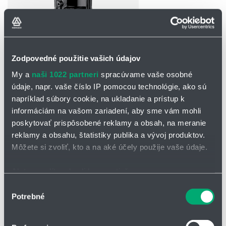
Zodpovedné použitie vašich údajov
OPÝTAŤ SA / ODOSLAŤ DOPYT
My a
naši 1022 partneri
spracúvame vaše osobné
údaje, napr. vaše číslo IP pomocou technológie, ako sú
napríklad súbory cookie, na ukladanie a prístup k
Čerpadlo TP 28
informáciám na vašom zariadení, aby sme vám mohli
Rad TP 28 je špeciálne navrhnutý pre efektívne čerpanie vody
poskytovať prispôsobené reklamy a obsah, na meranie
obsahujúce hrubé nečistoty. Tieto čerpadlá sa hodia na aplikácie,
reklamy a obsahu, štatistiky publika a vývoj produktov.
kde je nutné zvládať médiá s vysokým obsahom pevných častíc a
Môžete si zvoliť, kto a na aké účely použije vaše údaje.
nečistôt, ako je napríklad bahno, piesok či drobné kamene.
čerpanie znečistenej vody a odpadových vôd
Ak to povolíte, chceli by sme tiež:
použitie pre médiá s obsahom hrubých nečistôt a podielom
Zhromažďovať informácie o vašej geografickej
Výber
vláken
Potrebné
polohe s presnosťou na niekoľko metrov
súhlasu
pre priemyselné odpadové vody
Identifikovať vaše zariadenie aktívnym skenovaním
domáca likvidácia odpadových vôd
konkrétnych charakteristík (odtlačky prstov).