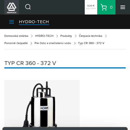
0,00 €
0
bez DPH
Košík
Vyhľadávanie
Divízie HENNLICH
HYDRO-TECH
Produkty
Domovská stránka
HYDRO-TECH
Produkty
Čerpacia technika
Blog
Ponorné čerpadlá
Pre čistú a znečistenú vodu
Typ CR 360 - 372 V
Kariéra
O firme
TYP CR 360 - 372 V
Kontakty
Priemyselný park HENNLICH
Prihlásenie
Nákupný zoznam
Partner
Zone