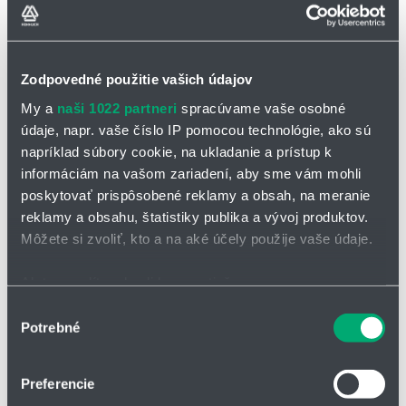
Zodpovedné použitie vašich údajov
My a
naši 1022 partneri
spracúvame vaše osobné
OPÝTAŤ SA / ODOSLAŤ DOPYT
údaje, napr. vaše číslo IP pomocou technológie, ako sú
napríklad súbory cookie, na ukladanie a prístup k
informáciám na vašom zariadení, aby sme vám mohli
Čerpadlo CR 360 - 372 V
poskytovať prispôsobené reklamy a obsah, na meranie
Rad čerpadiel CR 360 - 372 V je navrhnutý pre náročné
reklamy a obsahu, štatistiky publika a vývoj produktov.
priemyselné aplikácie, ktoré vyžadujú vysoký výkon, spoľahlivosť a
Môžete si zvoliť, kto a na aké účely použije vaše údaje.
efektivitu. Tieto čerpadlá sú ideálne na čerpanie rôznych kvapalín
vrátane chemikálií, vody a potravinárskych produktov, čo z nich robí
Ak to povolíte, chceli by sme tiež:
všestranné riešenie pre široké spektrum odvetví.
Zhromažďovať informácie o vašej geografickej
Výber
závlahy a odvodnenie pre
Potrebné
polohe s presnosťou na niekoľko metrov
súhlasu
čistú a znečistenú vodu
Identifikovať vaše zariadenie aktívnym skenovaním
vyprázdňovanie nádrží a
konkrétnych charakteristík (odtlačky prstov).
Preferencie
zásobníkov
Viac informácií o tom, ako sa spracúvajú vaše osobné