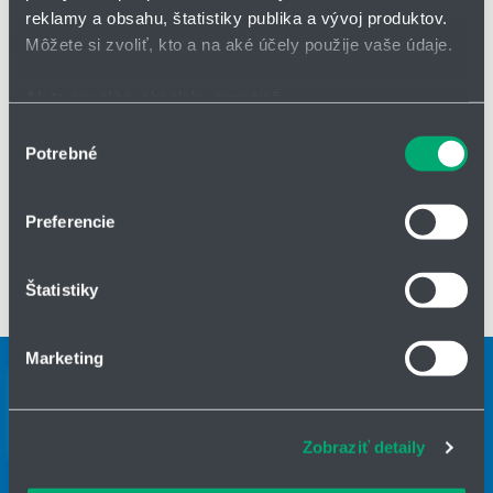
reklamy a obsahu, štatistiky publika a vývoj produktov.
Môžete si zvoliť, kto a na aké účely použije vaše údaje.
Ak to povolíte, chceli by sme tiež:
Zhromažďovať informácie o vašej geografickej
Výber
Potrebné
OPÝTAŤ SA / ODOSLAŤ DOPYT
polohe s presnosťou na niekoľko metrov
súhlasu
Identifikovať vaše zariadenie aktívnym skenovaním
konkrétnych charakteristík (odtlačky prstov).
Sú
vyrobené z nerezovej ocele
, čo zaručuje vysokú odolnosť a
Preferencie
dlhú životnosť.
Dostupné sú v rôznych veľkostiach
– ako v
Viac informácií o tom, ako sa spracúvajú vaše osobné
štandardných rozmeroch, tak aj na mieru podľa špecifických
údaje, nájdete v časti s
vašimi nastaveniami
. Súhlas
požiadaviek zákazníka.
Štatistiky
môžete kedykoľvek zmeniť alebo odvolať cez Vyhlásenie
Filtrácia od 10 do 1000 µm.
o používaní súborov cookie.
Marketing
Na prispôsobenie obsahu a reklám, poskytovanie funkcií
Kontaktní osoby
sociálnych médií a analýzu návštevnosti používame
Kontaktný formulár
súbory cookie. Informácie o tom, ako používate naše
Zobraziť detaily
webové stránky, poskytujeme aj našim partnerom v
Kontaktný formulár
oblasti sociálnych médií, inzercie a analýzy. Títo partneri