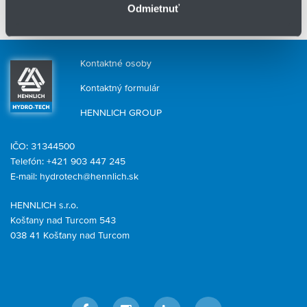
Odmietnuť
prevádzky, laboratóriá, ťažký priemysel, výrobné závody, sklady a
logistické centrá
Kontaktné osoby
Kontaktný formulár
HENNLICH GROUP
IČO: 31344500
Telefón: +421 903 447 245
E-mail:
hydrotech@hennlich.sk
HENNLICH s.r.o.
Košťany nad Turcom 543
038 41 Košťany nad Turcom