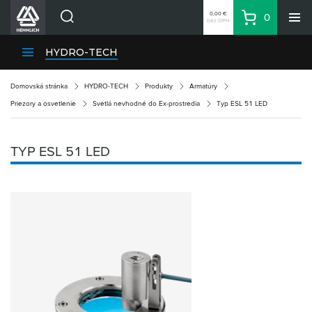
0,00 €
0
bez DPH
Košík
Vyhľadávanie
Divízie HENNLICH
HYDRO-TECH
Produkty
Domovská stránka
HYDRO-TECH
Produkty
Armatúry
Blog
Priezory a osvetlenie
Svetlá nevhodné do Ex-prostredia
Typ ESL 51 LED
Kariéra
O firme
TYP ESL 51 LED
Kontakty
Priemyselný park HENNLICH
Prihlásenie
Nákupný zoznam
Partner
Zone