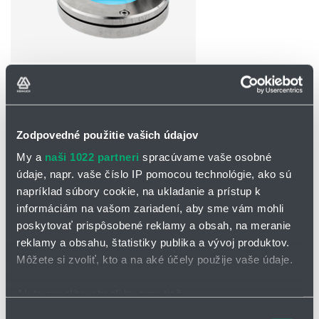
OPÝTAŤ SA / ODOSLAŤ DOPYT
Na stiahnutie
Zodpovedné použitie vašich údajov
My a
naši 1022 partneri
spracúvame vaše osobné
Svietidlo ESL 51 LED.pdf
údaje, napr. vaše číslo IP pomocou technológie, ako sú
napríklad súbory cookie, na ukladanie a prístup k
informáciám na vašom zariadení, aby sme vám mohli
Svietidlo Lumistar ESL 51 LED
poskytovať prispôsobené reklamy a obsah, na meranie
Typový rad ESL 51 LED predstavuje vysoko výkonné priemyselné
reklamy a obsahu, štatistiky publika a vývoj produktov.
svietidlo, ktoré kombinuje modernú LED technológiu s robustným
Môžete si zvoliť, kto a na aké účely použije vaše údaje.
prevedením pre náročné pracovné prostredie. Tieto svietidlá sú
ideálne na osvetľovanie priestorov s vysokými požiadavkami na
Ak to povolíte, chceli by sme tiež:
spoľahlivosť, dlhú životnosť a minimálne prevádzkové náklady.
Zhromažďovať informácie o vašej geografickej
Výber
Na osvetlenie vnútra nádob, nádrží, miešadiel, síl a iných