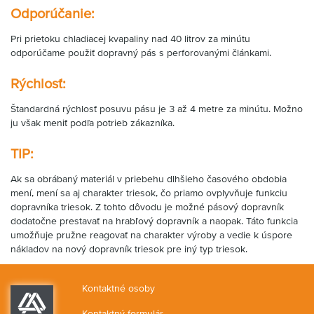
Odporúčanie:
Pri prietoku chladiacej kvapaliny nad 40 litrov za minútu
odporúčame použiť dopravný pás s perforovanými článkami.
Rýchlosť:
Štandardná rýchlosť posuvu pásu je 3 až 4 metre za minútu. Možno
ju však meniť podľa potrieb zákazníka.
TIP:
Ak sa obrábaný materiál v priebehu dlhšieho časového obdobia
mení, mení sa aj charakter triesok, čo priamo ovplyvňuje funkciu
dopravníka triesok. Z tohto dôvodu je možné pásový dopravník
dodatočne prestavať na hrabľový dopravník a naopak. Táto funkcia
umožňuje pružne reagovať na charakter výroby a vedie k úspore
nákladov na nový dopravník triesok pre iný typ triesok.
Kontaktné osoby
Kontaktný formulár