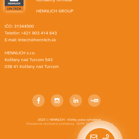
HENNLICH GROUP
IČO: 31344500
Telefón: +421 903 414 643
E-mail:
lintech@hennlich.sk
HENNLICH s.r.o.
Košťany nad Turcom 543
038 41 Košťany nad Turcom
Facebook
Instagram
LinkedIn
YouTube
2025 © HENNLICH - Všetky práva vyhradené
Všeobecné obchodné podmienky
GDPR
Nastavenia cookies
Rýchly