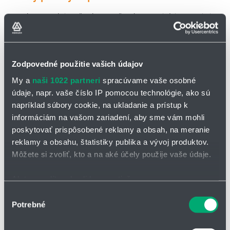
Plochý dopravník je určený predovšetkým na aplikácie, kde nie je
možné alebo potrebné vynášať štiepky do výšky na naloženie do
prepravného kontajnera. Používa sa aj vo viacnásobných
dopravníkových systémoch, kde plochý dopravník triesok plní
zbernú funkciu.
Zodpovedné použitie vašich údajov
My a
naši 1022 partneri
spracúvame vaše osobné
údaje, napr. vaše číslo IP pomocou technológie, ako sú
napríklad súbory cookie, na ukladanie a prístup k
informáciám na vašom zariadení, aby sme vám mohli
poskytovať prispôsobené reklamy a obsah, na meranie
reklamy a obsahu, štatistiky publika a vývoj produktov.
Môžete si zvoliť, kto a na aké účely použije vaše údaje.
Ak to povolíte, chceli by sme tiež:
Zhromažďovať informácie o vašej geografickej
Výber
Potrebné
polohe s presnosťou na niekoľko metrov
súhlasu
Identifikovať vaše zariadenie aktívnym skenovaním
Náhradné dopravníkové pásy
konkrétnych charakteristík (odtlačky prstov).