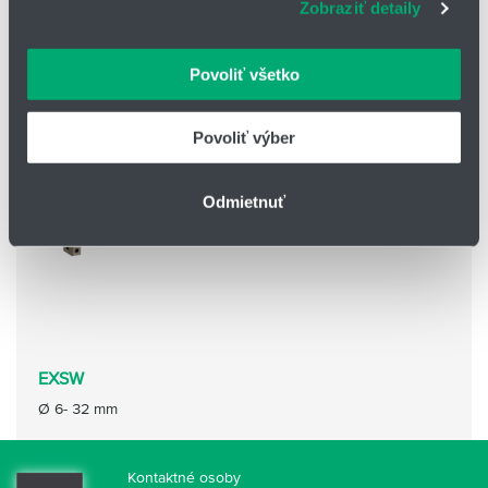
Zobraziť detaily
webové stránky, poskytujeme aj našim partnerom v
oblasti sociálnych médií, inzercie a analýzy. Títo partneri
môžu príslušné informácie skombinovať s ďalšími
Povoliť všetko
údajmi, ktoré ste im poskytli alebo ktoré od vás získali,
keď ste používali ich služby.
Povoliť výber
Odmietnuť
EXSW
Ø 6- 32 mm
Kontaktné osoby