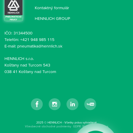
Kontaktný formulár
HENNLICH GROUP
IČO: 31344500
Telefón: +421 948 985 115
E-mail:
pneumatika@hennlich.sk
HENNLICH s.r.o.
Košťany nad Turcom 543
038 41 Košťany nad Turcom
Facebook
Instagram
LinkedIn
YouTube
2025 © HENNLICH - Všetky práva vyhradené
Všeobecné obchodné podmienky
GDPR
Nastavenia cookies