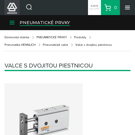
0,00 €
0
bez DPH
Košík
Vyhľadávanie
Divízie HENNLICH
PNEUMATICKÉ PRVKY
Produkty
Domovská stránka
PNEUMATICKÉ PRVKY
Produkty
Blog
Pneumatika HENNLICH
Pneumatické valce
Valce s dvojitou piestnicou
Kariéra
O firme
VALCE S DVOJITOU PIESTNICOU
Kontakty
Priemyselný park HENNLICH
Prihlásenie
Nákupný zoznam
Partner
Zone