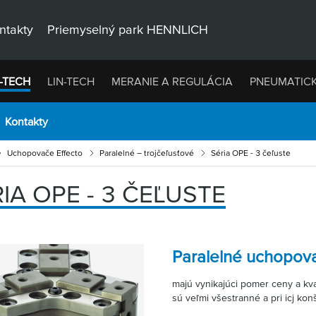
ntakty
Priemyselný park HENNLICH
-TECH
LIN-TECH
MERANIE A REGULÁCIA
PNEUMATIC
Kontakty
Uchopovače Effecto
Paralelné – trojčeľusťové
Séria OPE - 3 čeľuste
IA OPE - 3 ČEĽUSTE
Paralelné uchopov
majú vynikajúci pomer ceny a kv
sú veľmi všestranné a pri icj konš