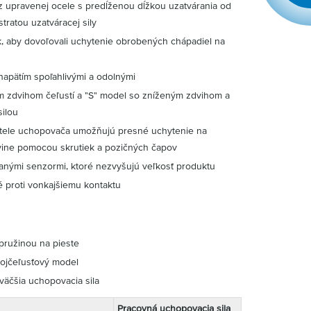
z upravenej ocele s predĺženou dĺžkou uzatvárania od
tratou uzatváracej sily
k, aby dovoľovali uchytenie obrobených chápadiel na
napätím spoľahlivými a odolnými
 zdvihom čeľustí a "S" model so zníženým zdvihom a
ilou
 tele uchopovača umožňujú presné uchytenie na
ovine pomocou skrutiek a pozičných čapov
anými senzormi, ktoré nezvyšujú veľkosť produktu
 proti vonkajšiemu kontaktu
pružinou na pieste
trojčeľusťový model
 väčšia uchopovacia sila
Pracovná uchopovacia sila