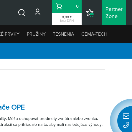
0
Partner
Košík
Nákupný
Zone
0,00 €
Vyhľadávanie
zoznam
bez DPH
KÉ PRVKY
PRUŽINY
TESNENIA
CEMA-TECH
ače OPE
ality. Môžu uchopovať predmety zvnútra alebo zvonka,
Rýchl
trukcii sa prihliadalo na to, aby mali nasledujúce výhody:
konta