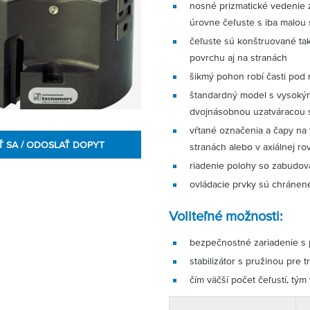
nosné prizmatické vedenie 
úrovne čeľuste s iba malou s
čeľuste sú konštruované ta
povrchu aj na stranách
šikmý pohon robí časti pod 
štandardný model s vysokým
dvojnásobnou uzatváracou s
vŕtané označenia a čapy na
Ť SA / ODOSLAŤ DOPYT
stranách alebo v axiálnej r
riadenie polohy so zabudov
ovládacie prvky sú chránené
Voliteľné možnosti:
bezpečnostné zariadenie s 
stabilizátor s pružinou pre 
čím väčší počet čeľustí, tým