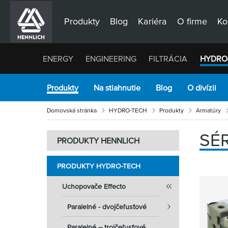
Produkty
Blog
Kariéra
O firme
Ko
ENERGY
ENGINEERING
FILTRÁCIA
HYDRO
Produkty
Na stiahnutie
Blog
O divízii
Domovská stránka
HYDRO-TECH
Produkty
Armatúry
SÉR
PRODUKTY HENNLICH
PRODUKTY HYDRO-TECH
Uchopovače Effecto
Paralelné - dvojčeľusťové
Paralelné – trojčeľusťové