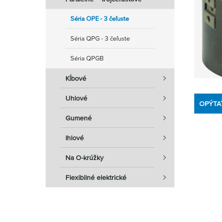
Séria OPE - 3 čeľuste
Séria QPG - 3 čeľuste
Séria QPGB
Kĺbové
Uhlové
OPÝTA
Gumené
Ihlové
Na O-krúžky
Flexibilné elektrické