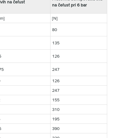
vih na čeľusť
na čeľusť pri 6 bar
m]
[N]
80
135
5
126
75
247
0
126
247
2
155
310
5
195
5
390