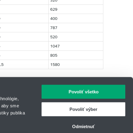
0
320
629
0
400
0
787
0
520
5
1047
5
805
,5
1580
Povoliť všetko
hnológie,
, aby sme
Povoliť výber
tiky publika
IČO: 31344500
43
Telefón: +421 903 447 245
Odmietnuť
urcom
E-mail:
hydrotech@hennlich.sk