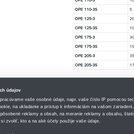
OPE 110-3
1
OPE 110-3S
5
OPE 125-3
2
OPE 125-3S
1
OPE 175-3
3
OPE 175-3S
1
OPE 205-3
3
OPE 205-3S
17
ch údajov
pracúvame vaše osobné údaje, napr. vaše číslo IP pomocou tec
ookie, na ukladanie a prístup k informáciám na vašom zariadení
pôsobené reklamy a obsah, na meranie reklamy a obsahu, štatis
HENNLICH s.r.o.
si zvoliť, kto a na aké účely použije vaše údaje.
Košťany nad Turcom 5
lár
HENNLICH GROUP
038 41 Košťany nad T