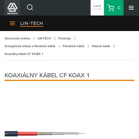
0,00 €
0
bez DPH
Košík
Vyhľadávanie
Divízie HENNLICH
LIN-TECH
Produkty
Domovská stránka
LIN-TECH
Produkty
Blog
Energetické reťaze a flexibilné káble
Flexibilné káble
Dátové káble
Kariéra
Koaxiálny kábel CF KOAX 1
O firme
Kontakty
KOAXIÁLNY KÁBEL CF KOAX 1
Priemyselný park HENNLICH
Prihlásenie
Nákupný zoznam
Partner
Zone