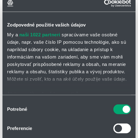
Takmer neobmedzená odolnosť proti olejom, vrátane bio olejov
Vnútorné a vonkajšie použitie, odolný voči UV žiareniu
Samonosné pojazdy a klzné aplikácie do dĺžky pojazdu až 400
Zodpovedné použitie vašich údajov
m a viac
My a
naši 1022 partneri
spracúvame vaše osobné
Regálové zakladacie a vykladacie jednotky pre high-bay sklady,
údaje, napr. vaše číslo IP pomocou technológie, ako sú
obrábacie stroje
napríklad súbory cookie, na ukladanie a prístup k
informáciám na vašom zariadení, aby sme vám mohli
Viacžilové, prispôsobené
poskytovať prispôsobené reklamy a obsah, na meranie
priemeru jedného vodiča s
reklamy a obsahu, štatistiky publika a vývoj produktov.
dĺžkou rozteče zodpovedajúcou
Môžete si zvoliť, kto a na aké účely použije vaše údaje.
požiadavkám na použitie v
energetických reťaziach
Ak to povolíte, chceli by sme tiež:
Vinutie voe vrstvách s extrémne
Zhromažďovať informácie o vašej geografickej
Výber
krátkymi rozostupmi
Potrebné
polohe s presnosťou na niekoľko metrov
súhlasu
Pletené medené tienenie
Identifikovať vaše zariadenie aktívnym skenovaním
extrémne odolné voči ohybu
konkrétnych charakteristík (odtlačky prstov).
Preferencie
Opláštenie prvkov -
Viac informácií o tom, ako sa spracúvajú vaše osobné
extrudovaná zmes TPE