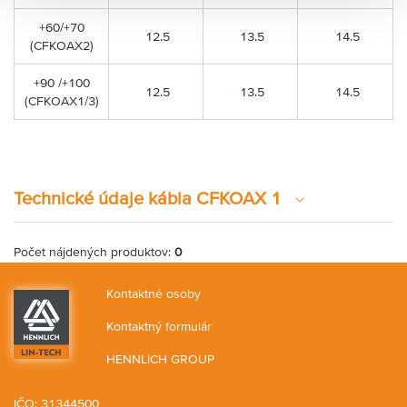
+60/+70
12.5
13.5
14.5
(CFKOAX2)
+90 /+100
12.5
13.5
14.5
(CFKOAX1/3)
Technické údaje kábla CFKOAX 1
Počet nájdených produktov:
0
Kontaktné osoby
Kontaktný formulár
HENNLICH GROUP
IČO: 31344500