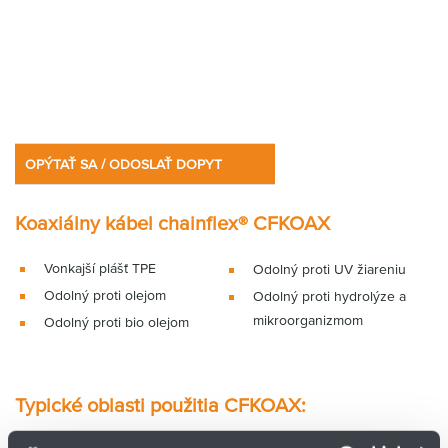
OPÝTAŤ SA / ODOSLAŤ DOPYT
Koaxiálny kábel chainflex® CFKOAX
Vonkajší plášť TPE
Odolný proti UV žiareniu
Odolný proti olejom
Odolný proti hydrolýze a
mikroorganizmom
Odolný proti bio olejom
Typické oblasti použitia CFKOAX:
Pre aplikácie s najvyšším zaťažením