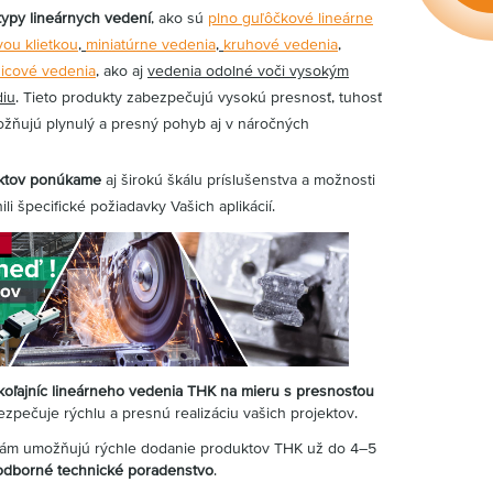
ypy lineárnych vedení
, ako sú
plno guľôčkové lineárne
ou klietkou
,
miniatúrne vedenia
,
kruhové vedenia
,
nicové vedenia
, ako aj
vedenia odolné voči vysokým
diu
. Tieto produkty zabezpečujú vysokú presnosť, tuhosť
ožňujú plynulý a presný pohyb aj v náročných
ktov ponúkame
aj širokú škálu príslušenstva a možnosti
li špecifické požiadavky Vašich aplikácií.
koľajníc lineárneho vedenia THK na mieru s presnosťou
ezpečuje rýchlu a presnú realizáciu vašich projektov.
ám umožňujú rýchle dodanie produktov THK už do 4–5
odborné technické poradenstvo
.