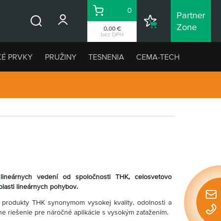
0
Partner
Košík
Nákupný
Zone
0,00 €
Vyhľadávanie
zoznam
bez DPH
KÉ PRVKY
PRUŽINY
TESNENIA
CEMA-TECH
ineárnych vedení od spoločnosti THK, celosvetovo
blasti lineárnych pohybov.
Rýchl
ú produkty THK synonymom vysokej kvality, odolnosti a
konta
álne riešenie pre náročné aplikácie s vysokým zaťažením.