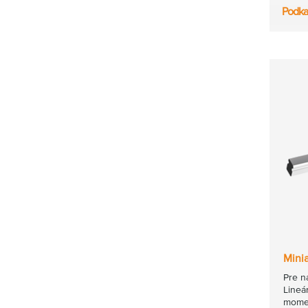
Podka
Mini
Pre n
Lineá
momen