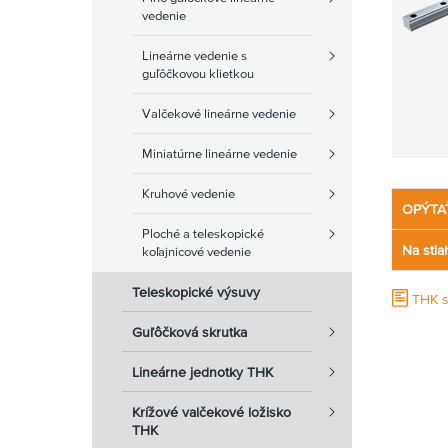
vedenie
Lineárne vedenie s
guľôčkovou klietkou
Valčekové lineárne vedenie
Miniatúrne lineárne vedenie
Kruhové vedenie
OPÝTA
Ploché a teleskopické
Na stia
koľajnicové vedenie
Teleskopické výsuvy
THK 
Guľôčková skrutka
Lineárne jednotky THK
Krížové valčekové ložisko
THK