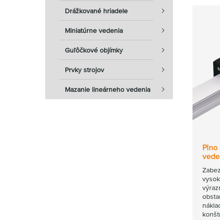
Drážkované hriadele
Miniatúrne vedenia
Guľôčkové objímky
Prvky strojov
Mazanie lineárneho vedenia
Plno
vede
Zabez
vysok
výraz
obsta
nákla
konšt