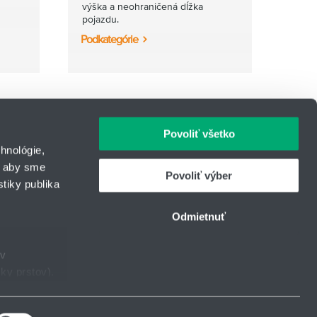
výška a neohraničená dĺžka
pojazdu.
Podkategórie
Povoliť všetko
hnológie,
, aby sme
Povoliť výber
tiky publika
IČO: 31344500
43
Telefón: +421 903 414 643
Odmietnuť
urcom
E-mail:
lintech@hennlich.sk
ov
ky prstov).
Facebook
Instagram
LinkedIn
YouTube
taveniami
.
ie.