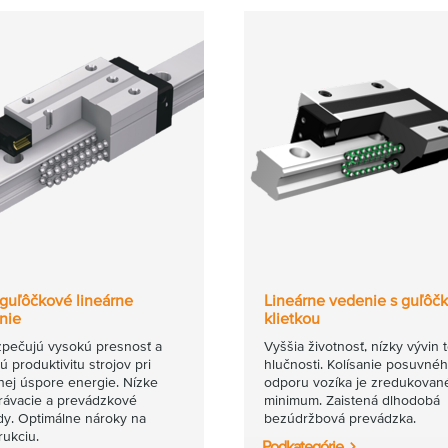
 guľôčkové lineárne
Lineárne vedenie s guľôč
nie
klietkou
pečujú vysokú presnosť a
Vyššia životnosť, nízky vývin 
ú produktivitu strojov pri
hlučnosti. Kolísanie posuvné
nej úspore energie. Nízke
odporu vozíka je zredukovan
rávacie a prevádzkové
minimum. Zaistená dlhodobá
dy. Optimálne nároky na
bezúdržbová prevádzka.
rukciu.
Podkategórie