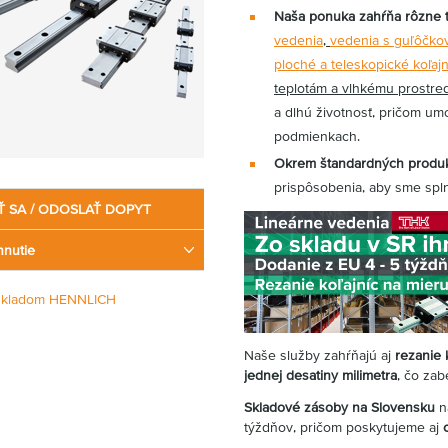
Naša ponuka zahŕňa rôzne t
vedenia
,
vedenia s guľôčkov
ploché a teleskopické koľaj
teplotám a vlhkému prostre
a dlhú životnosť, pričom um
podmienkach.
Okrem štandardných produ
prispôsobenia, aby sme splni
Ť SA / ODOSLAŤ DOPYT
hnutie
skladom HENNLICH
Naše služby zahŕňajú aj
rezanie 
jednej desatiny milimetra
, čo zab
Skladové zásoby na Slovensku
n
týždňov, pričom poskytujeme aj