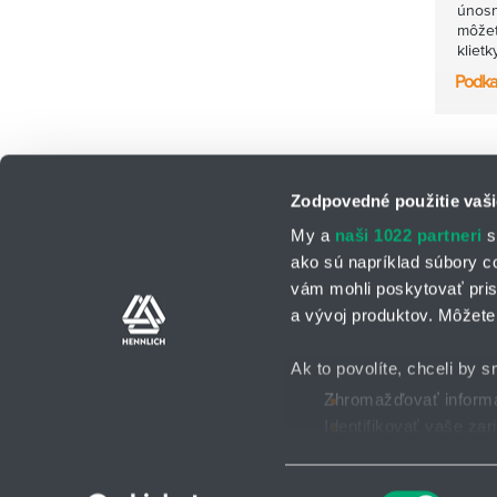
únosno
môžet
klietk
Podka
Zodpovedné použitie vaši
My a
naši 1022 partneri
s
ako sú napríklad súbory c
vám mohli poskytovať pris
a vývoj produktov. Môžete 
Kontaktné osoby
Kontaktný formu
Ak to povolíte, chceli by s
Zhromažďovať informác
Identifikovať vaše za
Všeobecné obchodné po
2025 © HENNLICH - Všetky práva vyhradené
Viac informácií o tom, ako
Súhlas môžete kedykoľvek
Výber