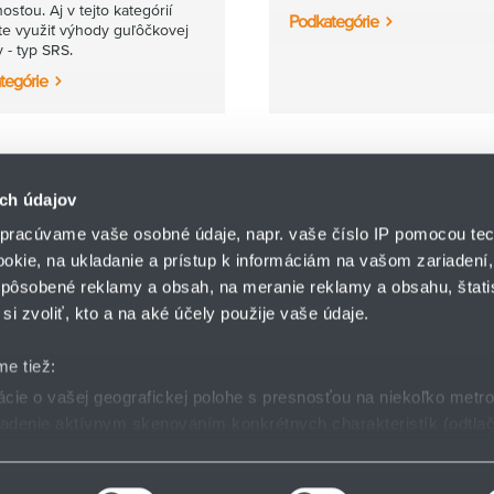
sťou. Aj v tejto kategórií
Podkategórie
e využiť výhody guľôčkovej
y - typ SRS.
tegórie
ch údajov
pracúvame vaše osobné údaje, napr. vaše číslo IP pomocou tec
ookie, na ukladanie a prístup k informáciám na vašom zariadení
pôsobené reklamy a obsah, na meranie reklamy a obsahu, štatis
HENNLICH s.r.o.
si zvoliť, kto a na aké účely použije vaše údaje.
Košťany nad Turcom 5
lár
HENNLICH GROUP
038 41 Košťany nad T
me tiež:
ie o vašej geografickej polohe s presnosťou na niekoľko metr
riadenie aktívnym skenovaním konkrétnych charakteristík (odtlač
dmienky
GDPR
Nastavenia cookies
 sa spracúvajú vaše osobné údaje, nájdete v časti s
vašimi nas
 zmeniť alebo odvolať cez Vyhlásenie o používaní súborov cook