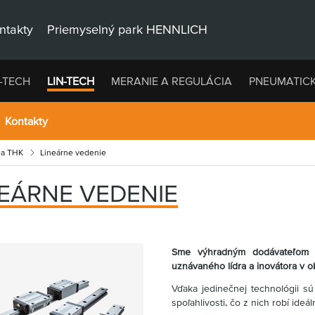
ntakty
Priemyselný park HENNLICH
-TECH
LIN-TECH
MERANIE A REGULÁCIA
PNEUMATIC
Kontakty
ia THK
Lineárne vedenie
NEÁRNE VEDENIE
Sme výhradným dodávateľom l
uznávaného lídra a inovátora v o
Vďaka jedinečnej technológii s
spoľahlivosti, čo z nich robí ide