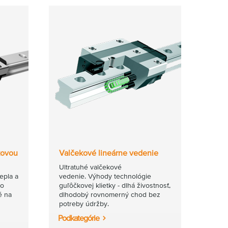
kovou
Valčekové lineárne vedenie
Ultratuhé valčekové
tepla a
vedenie. Výhody technológie
ho
guľôčkovej klietky - dlhá živostnosť,
é na
dlhodobý rovnomerný chod bez
potreby údržby.
Podkategórie