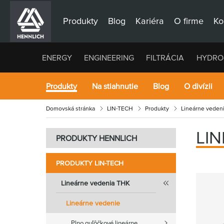
Produkty
Blog
Kariéra
O firme
Ko
ENERGY
ENGINEERING
FILTRÁCIA
HYDRO
Produkty
Na stiahnutie
Blog
O divízii
Domovská stránka
LIN-TECH
Produkty
Lineárne veden
LI
PRODUKTY HENNLICH
PRODUKTY LIN-TECH
Lineárne vedenia THK
Lineárne vedenie
Plno guľôčkové lineárne