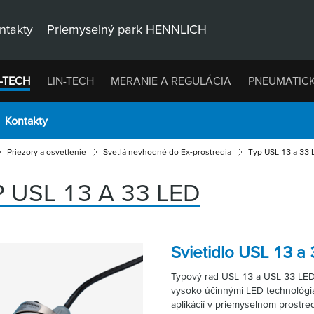
ntakty
Priemyselný park HENNLICH
-TECH
LIN-TECH
MERANIE A REGULÁCIA
PNEUMATIC
Kontakty
Priezory a osvetlenie
Svetlá nevhodné do Ex-prostredia
Typ USL 13 a 33 
 USL 13 A 33 LED
Svietidlo USL 13 a
Typový rad USL 13 a USL 33 LED
vysoko účinnými LED technológiam
aplikácií v priemyselnom prostre