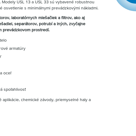
tu. Modely USL 13 a USL 33 sú vybavené robustnou
é osvetlenie s minimálnymi prevádzkovými nákladmi.
orov, laboratórnych miešačiek a filtrov, ako aj
šadiel, separátorov, potrubí a iných, zvyčajne
 prevádzkovom prostredí.
telo
rové armatúry
V
ca oceľ
á spoľahlivosť
é aplikácie, chemické závody, priemyselné haly a