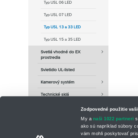
Typ USL 06 LED
Typ USL 07 LED
Typ USL 13 a 33 LED
Typ USL 15 a 35 LED
Svetlá vhodné do EX
prostredia
Svietidlo UL-listed
Kamerový systém
Technické sklá
Zodpovedné použitie vaši
My a
naši 1022 partneri
s
ako sú napríklad súbory c
vám mohli poskytovať pris