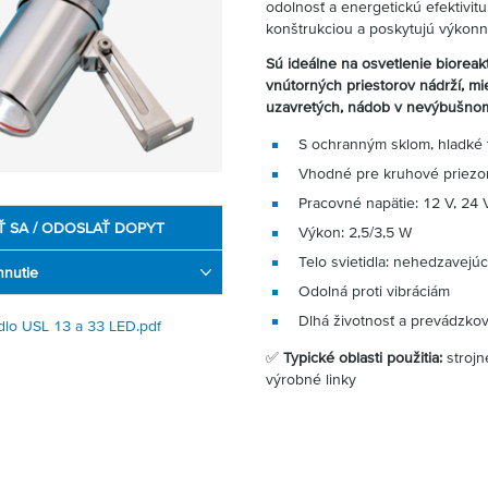
odolnosť a energetickú efektivi
konštrukciou a poskytujú výkonn
Sú ideálne na osvetlenie bioreakt
vnútorných priestorov nádrží, mie
uzavretých, nádob v nevýbušnom
S ochranným sklom, hladké 
Vhodné pre kruhové priezo
Pracovné napätie: 12 V, 24 
Ť SA / ODOSLAŤ DOPYT
Výkon: 2,5/3,5 W
Telo svietidla: nehedzavejú
hnutie
Odolná proti vibráciám
Dlhá životnosť a prevádzkov
idlo USL 13 a 33 LED.pdf
✅
Typické oblasti použitia:
strojn
výrobné linky