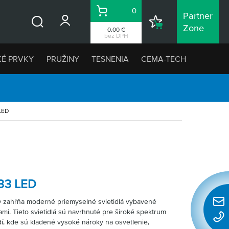
0
Partner
Košík
Nákupný
Zone
0,00 €
Vyhľadávanie
zoznam
bez DPH
KÉ PRVKY
PRUŽINY
TESNENIA
CEMA-TECH
LED
 33 LED
 zahŕňa moderné priemyselné svietidlá vybavené
Rýchl
i. Tieto svietidlá sú navrhnuté pre široké spektrum
konta
dí, kde sú kladené vysoké nároky na osvetlenie,