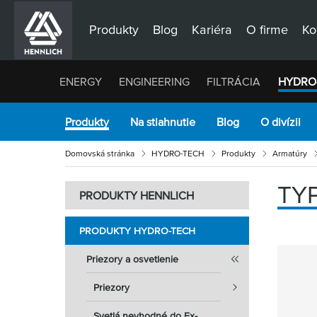
Produkty
Blog
Kariéra
O firme
Ko
ENERGY
ENGINEERING
FILTRÁCIA
HYDRO
Produkty
Na stiahnutie
Blog
O divízii
Domovská stránka
HYDRO-TECH
Produkty
Armatúry
TYP
PRODUKTY HENNLICH
PRODUKTY HYDRO-TECH
Priezory a osvetlenie
Priezory
Svetlá nevhodné do Ex-