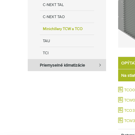
C-NEXT TAL
C-NEXT TAO
Minichillery TCW a TCO
TAU
TCI
OPÝTA
Priemyselné klimatizácie
Na stia
TCO08
TCW08
TCO31
TCW31