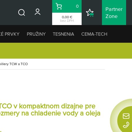
0
Partner
Košík
Nákupný
Zone
0,00 €
Vyhľadávanie
zoznam
bez DPH
KÉ PRVKY
PRUŽINY
TESNENIA
CEMA-TECH
hillery TCW a TCO
TCO
v kompaktnom dizajne pre
zmery na chladenie vody a oleja
Rýchl
konta