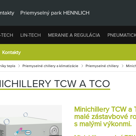
ntakty
Priemyselný park HENNLICH
-TECH
LIN-TECH
MERANIE A REGULÁCIA
PNEUMATIC
Kontakty
íky tepla
Priemyselné chillery a klimatizácie
Priemyselné chillery
Minic
NICHILLERY TCW A TCO
Minichillery
TCW a 
malé zástavbové ro
s malými výkonmi.