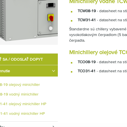
Minichillery vodné TCW
TCW08-19
- datasheet na st
TCW31-41
- datasheet na st
Štandardne sú chillery vybavené
vysokotlakovým čerpadlom (5 bar
čerpadla.
Minichillery olejové TC
Ť SA / ODOSLAŤ DOPYT
TCO08-19
- datasheet na st
hnutie
TCO31-41
- datasheet na st
-19 olejový minichiller
-19 vodný minichiller
-41 olejový minichiller HP
-41 vodný minichiller HP