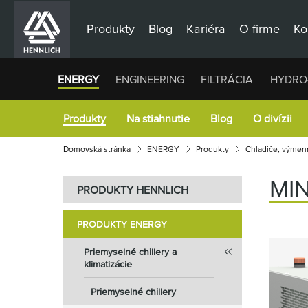
Produkty
Blog
Kariéra
O firme
Ko
ENERGY
ENGINEERING
FILTRÁCIA
HYDRO
Produkty
Na stiahnutie
Blog
O divízii
Domovská stránka
ENERGY
Produkty
Chladiče, výmenn
MI
PRODUKTY HENNLICH
PRODUKTY ENERGY
Priemyselné chillery a
klimatizácie
Priemyselné chillery