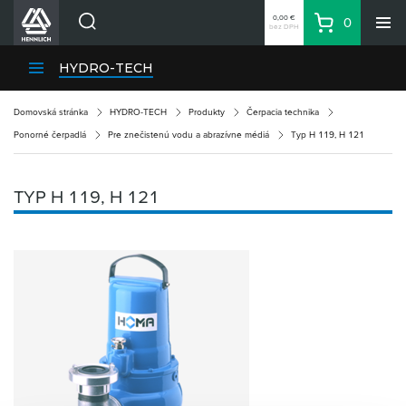
0,00 €
0
bez DPH
Košík
Vyhľadávanie
Divízie HENNLICH
HYDRO-TECH
Produkty
Domovská stránka
HYDRO-TECH
Produkty
Čerpacia technika
Blog
Ponorné čerpadlá
Pre znečistenú vodu a abrazívne médiá
Typ H 119, H 121
Kariéra
O firme
TYP H 119, H 121
Kontakty
Priemyselný park HENNLICH
Prihlásenie
Nákupný zoznam
Partner
Zone