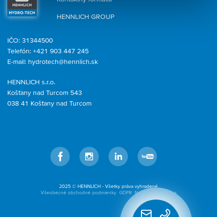
HENNLICH GROUP
IČO: 31344500
Telefón: +421 903 447 245
E-mail:
hydrotech@hennlich.sk
HENNLICH s.r.o.
Košťany nad Turcom 543
038 41 Košťany nad Turcom
Facebook
Instagram
LinkedIn
YouTube
2025 © HENNLICH - Všetky práva vyhradené
Všeobecné obchodné podmienky
GDPR
Nastavenia cookies
Rýchly