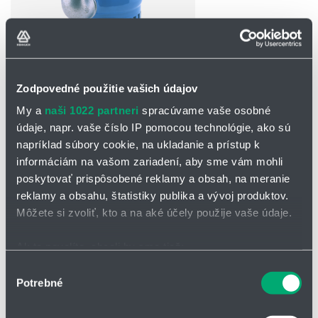
Zodpovedné použitie vašich údajov
OPÝTAŤ SA / ODOSLAŤ DOPYT
My a
naši 1022 partneri
spracúvame vaše osobné
údaje, napr. vaše číslo IP pomocou technológie, ako sú
Čerpadlo H 119/H 121
napríklad súbory cookie, na ukladanie a prístup k
informáciám na vašom zariadení, aby sme vám mohli
Rady H 119 a H 121 predstavujú pokročilé čerpadlá navrhnuté pre
poskytovať prispôsobené reklamy a obsah, na meranie
špecifické priemyselné aplikácie, kde sú kladené vysoké nároky na
reklamy a obsahu, štatistiky publika a vývoj produktov.
výkon a odolnosť. Tieto čerpadlá sú ideálne pre manipuláciu s
kvapalinami, ktoré môžu byť znečistené alebo abrazívne, čo ich robí
Môžete si zvoliť, kto a na aké účely použije vaše údaje.
vysoko univerzálnymi v rôznych sektoroch.
Ak to povolíte, chceli by sme tiež:
havarijné čerpadlo pri
Zhromažďovať informácie o vašej geografickej
Výber
záplavách
Potrebné
polohe s presnosťou na niekoľko metrov
súhlasu
zníženie hladiny podzemnej
Identifikovať vaše zariadenie aktívnym skenovaním
vody
konkrétnych charakteristík (odtlačky prstov).