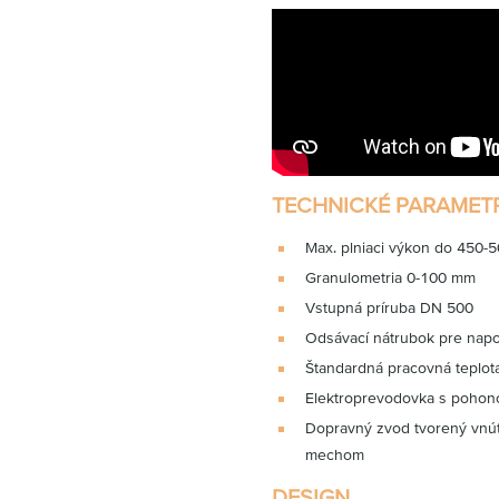
TECHNICKÉ PARAMET
Max. plniaci výkon do 450-
Granulometria 0-100 mm
Vstupná príruba DN 500
Odsávací nátrubok pre napo
Štandardná pracovná teplota
Elektroprevodovka s poho
Dopravný zvod tvorený vnút
mechom
DESIGN