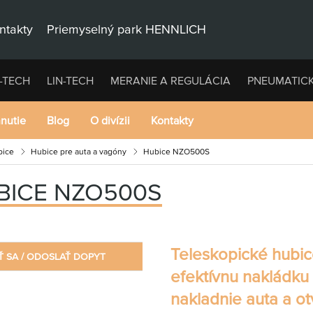
ntakty
Priemyselný park HENNLICH
-TECH
LIN-TECH
MERANIE A REGULÁCIA
PNEUMATIC
hnutie
Blog
O divízii
Kontakty
bice
Hubice pre auta a vagóny
Hubice NZO500S
BICE NZO500S
Teleskopické hubi
Ť SA / ODOSLAŤ DOPYT
efektívnu nakládku
nakladnie auta a o