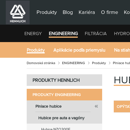
Produkty
Blog
Kariéra
O firme
Ko
ENERGY
ENGINEERING
FILTRÁCIA
HYDRO
Produkty
Aplikácie podľa priemyslu
Na stia
Domovská stránka
ENGINEERING
Produkty
Plniace hu
HU
PRODUKTY HENNLICH
PRODUKTY ENGINEERING
Plniace hubice
OPÝTA
Hubice pre auta a vagóny
Hubice NZO300E