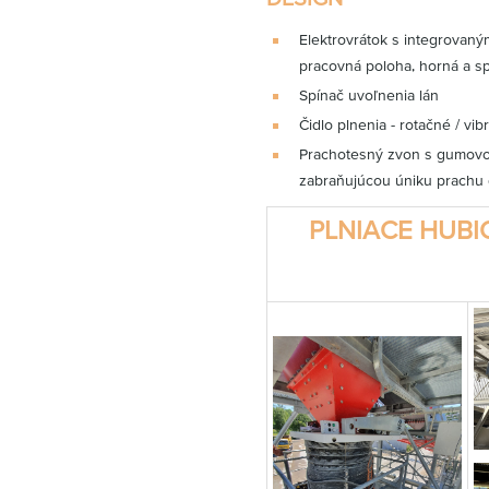
Elektrovrátok s integrovaný
pracovná poloha, horná a s
Spínač uvoľnenia lán
Čidlo plnenia - rotačné / vib
Prachotesný zvon s gumovo
zabraňujúcou úniku prachu 
PLNIACE HUBI