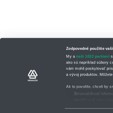
Zodpovedné použitie vaši
My a
naši 1022 partneri
s
ako sú napríklad súbory c
vám mohli poskytovať pris
a vývoj produktov. Môžete 
Kontaktné osoby
Kontaktný formu
Ak to povolíte, chceli by s
Zhromažďovať informác
Identifikovať vaše za
Všeobecné obchodné po
2025 © HENNLICH - Všetky práva vyhradené
Viac informácií o tom, ako
Súhlas môžete kedykoľvek