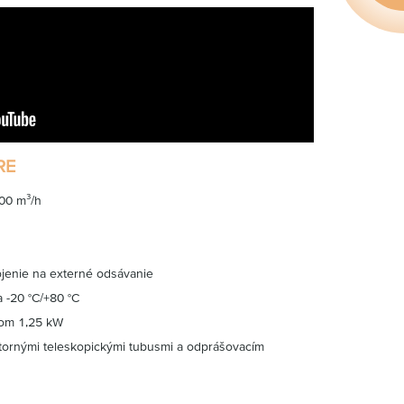
RE
500 m³/h
jenie na externé odsávanie
 -20 °C/+80 °C
nom 1,25 kW
ornými teleskopickými tubusmi a odprášovacím