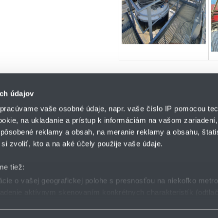
ch údajov
pracúvame vaše osobné údaje, napr. vaše číslo IP pomocou tec
ookie, na ukladanie a prístup k informáciám na vašom zariadení
pôsobené reklamy a obsah, na meranie reklamy a obsahu, štatis
HENNLICH s.r.o.
si zvoliť, kto a na aké účely použije vaše údaje.
Košťany nad Turcom 5
lár
HENNLICH GROUP
038 41 Košťany nad T
me tiež:
ie o vašej geografickej polohe s presnosťou na niekoľko metr
riadenie aktívnym skenovaním konkrétnych charakteristík (odtlač
dmienky
GDPR
Nastavenia cookies
 sa spracúvajú vaše osobné údaje, nájdete v časti s
vašimi nas
 zmeniť alebo odvolať cez Vyhlásenie o používaní súborov cook