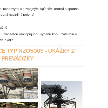
mi koncovými a havarijnými spínačmi (horná a spodná
podná havarijná poloha)
račné
u manžetou obklopujúcou sypanú kopu materiálu a
do okolia
CE TYP NZO500S - UKÁŽKY Z
PREVÁDZKY