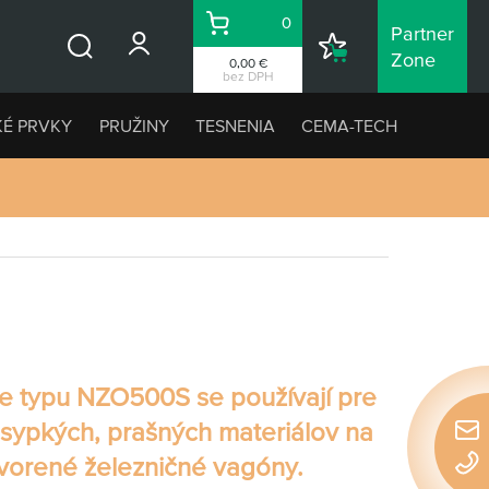
0
Partner
Košík
Nákupný
Zone
0,00 €
Vyhľadávanie
zoznam
bez DPH
KÉ PRVKY
PRUŽINY
TESNENIA
CEMA-TECH
ce typu NZO500S
se používají pre
 sypkých, prašných materiálov na
Rýchl
tvorené železničné vagóny.
konta