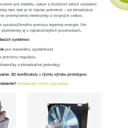
rvkom pre stabilitu, výkon a životnosť vašich zariadení.
oty tam, kde je to najviac potrebné – od klimatizácie
ie priemyselnej elektroniky a strojných celkov.
e vysokoúčinného prenosu tepelnej energie, čím
 podmienky aj v najnáročnejších prostrediach.
diacich systémov:
nie
pre maximálnu spoľahlivosť.
 precíznu reguláciu.
hladničky a klimatizačné jednotky).
vanie
,
3D konštrukciu
a
rýchlu výrobu prototypov
.
chladenie?
Kontaktujte nášho špecialistu.