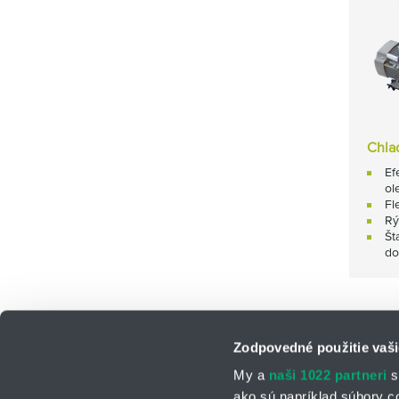
Chla
Ef
ol
Fl
Rý
Št
do
Zodpovedné použitie vaši
My a
naši 1022 partneri
s
ako sú napríklad súbory c