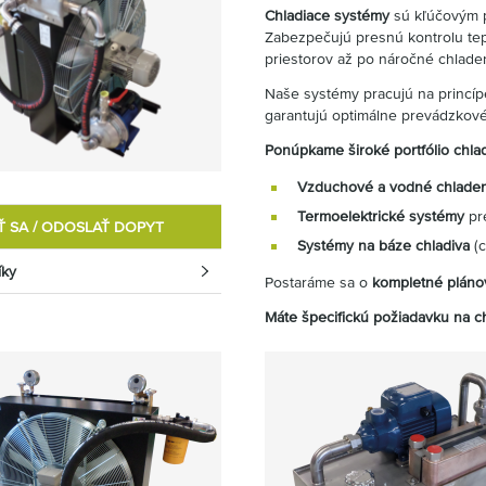
Chladiace systémy
sú kľúčovým p
Zabezpečujú presnú kontrolu tepl
priestorov až po náročné chladen
Naše systémy pracujú na princíp
garantujú optimálne prevádzkové
Ponúpkame široké portfólio chla
Vzduchové a vodné chlade
Termoelektrické systémy
pre
Ť SA / ODOSLAŤ DOPYT
Systémy na báze chladiva
(c
íky
Postaráme sa o
kompletné pláno
Máte špecifickú požiadavku na 