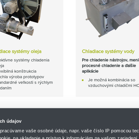
diace systémy oleja
Chladiace systémy vody
ektívne systémy chladenia
Pre chladenie nástrojov, meni
eja
procesné chladenie a ďalšie
exibilná konštrukcia
aplikácie
chla výroba prototypov
Je možná kombinácia so
andardné veľkosti s rýchlym
vzduchovými chladičmi HC
daním
ch údajov
pracúvame vaše osobné údaje, napr. vaše číslo IP pomocou tec
ookie, na ukladanie a prístup k informáciám na vašom zariadení