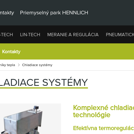
ntakty
Priemyselný park HENNLICH
-TECH
LIN-TECH
MERANIE A REGULÁCIA
PNEUMATIC
Kontakty
íky tepla
Chladiace systémy
LADIACE SYSTÉMY
Komplexné chladiac
technológie
Efektívna termoreguláci