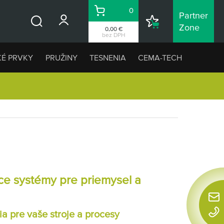
0
Partner
Košík
Nákupný
Zone
0,00 €
Vyhľadávanie
zoznam
bez DPH
KÉ PRVKY
PRUŽINY
TESNENIA
CEMA-TECH
e systémy pre priemysel a
Rýchl
a pre vaše stroje a procesy
konta