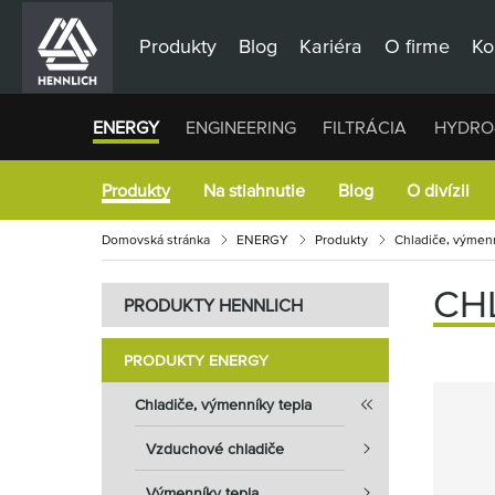
Produkty
Blog
Kariéra
O firme
Ko
ENERGY
ENGINEERING
FILTRÁCIA
HYDRO
Produkty
Na stiahnutie
Blog
O divízii
Domovská stránka
ENERGY
Produkty
Chladiče, výmenn
CH
PRODUKTY HENNLICH
PRODUKTY ENERGY
Chladiče, výmenníky tepla
Vzduchové chladiče
Výmenníky tepla