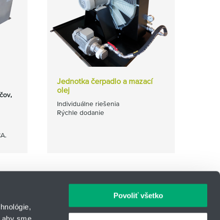
Jednotka čerpadlo a mazací
olej
čov,
Individuálne riešenia
Rýchle dodanie
A.
Povoliť všetko
hnológie,
, aby sme