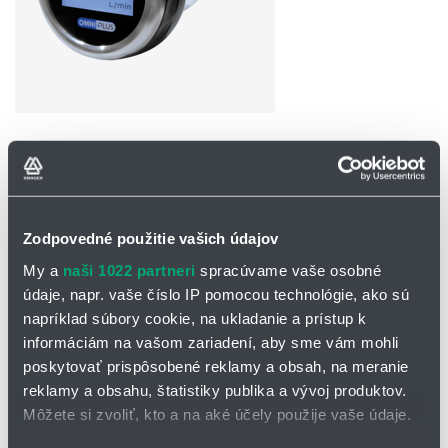
OPÝTAŤ SA / ODOSLAŤ DOPYT
Elektronický prevodník OMNI PLUS
Zodpovedné použitie vašich údajov
Elektronický prevodník OMNI PLUS je možné využiť ako
My a
naši 1022 partneri
spracúvame vaše osobné
univerzálnu hlavicu pre celý rad snímačov prietoku, hladiny, teploty
údaje, napr. vaše číslo IP pomocou technológie, ako sú
a tlaku. Prednosťou tohto prevodníka oproti hlavici OMNI je
napríklad súbory cookie, na ukladanie a prístup k
komunikácia IO-LINK.
informáciám na vašom zariadení, aby sme vám mohli
Hlavné prednosti a charakteristiky prevodníka
poskytovať prispôsobené reklamy a obsah, na meranie
reklamy a obsahu, štatistiky publika a vývoj produktov.
OMNI PLUS:
Môžete si zvoliť, kto a na aké účely použije vaše údaje.
komunikácia IO LINK IO-Link