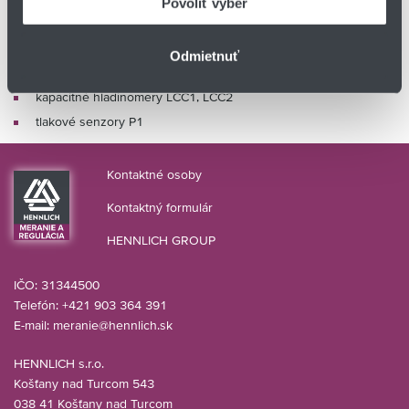
Povoliť výber
indukčný prietokomer MID
kalorimetrický prietokomer F
Odmietnuť
plavákový hladinomer LC
kapacitné hladinomery LCC1, LCC2
tlakové senzory P1
Kontaktné osoby
Kontaktný formulár
HENNLICH GROUP
IČO: 31344500
Telefón: +421 903 364 391
E-mail:
meranie@hennlich.sk
HENNLICH s.r.o.
Košťany nad Turcom 543
038 41 Košťany nad Turcom