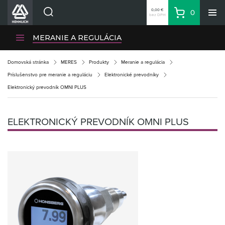
0,00 €
0
bez DPH
Košík
Vyhľadávanie
Divízie HENNLICH
MERANIE A REGULÁCIA
Produkty
Domovská stránka
MERES
Produkty
Meranie a regulácia
Blog
Príslušenstvo pre meranie a reguláciu
Elektronické prevodníky
Kariéra
Elektronický prevodník OMNI PLUS
O firme
Kontakty
ELEKTRONICKÝ PREVODNÍK OMNI PLUS
Priemyselný park HENNLICH
Prihlásenie
Nákupný zoznam
Partner
Zone