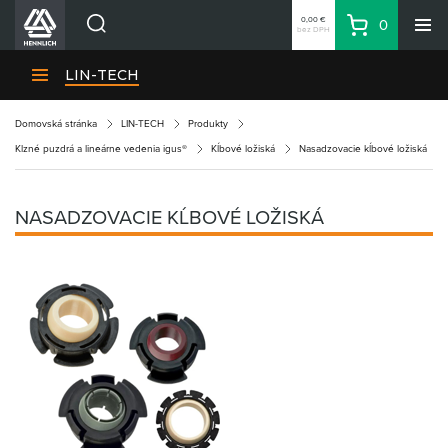
0,00 €
0
bez DPH
Košík
Vyhľadávanie
Divízie HENNLICH
LIN-TECH
Produkty
Domovská stránka
LIN-TECH
Produkty
Blog
Klzné puzdrá a lineárne vedenia igus®
Kĺbové ložiská
Nasadzovacie kĺbové ložiská
Kariéra
O firme
NASADZOVACIE KĹBOVÉ LOŽISKÁ
Kontakty
Priemyselný park HENNLICH
Prihlásenie
Nákupný zoznam
Partner
Zone