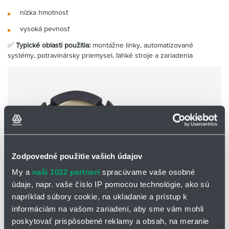
nízka hmotnosť
vysoká pevnosť
✅
Typické oblasti použitia:
montážne linky, automatizované
systémy, potravinársky priemysel, ľahké stroje a zariadenia
Zodpovedné použitie vašich údajov
My a
naši 1022 partneri
spracúvame vaše osobné
údaje, napr. vaše číslo IP pomocou technológie, ako sú
napríklad súbory cookie, na ukladanie a prístup k
informáciám na vašom zariadení, aby sme vám mohli
Nasadzovacie ložiská ECLM
poskytovať prispôsobené reklamy a obsah, na meranie
Jednoduché upínanie do plechu