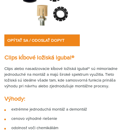
OPÝTAŤ SA / ODOSLAŤ DOPYT
Clips kĺbové ložiská igubal®
Clips alebo nasadzovacie kĺbové ložiská igubal® sú mimoriadne
jednoduché na montáž a majú široké spektrum využitia. Tieto
ložiská sú ideálne všade tam, kde samosvorná funkcia prináša
výhodu pri návrhu alebo zjednodušuje montážne procesy.
Výhody:
extrémne jednoduchá montáž a demontáž
cenovo výhodné riešenie
odolnosť voči chemikáliám