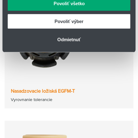
Povoliť všetko
údajmi, ktoré ste im poskytli alebo ktoré od vás získali,
keď ste používali ich služby.
Povoliť výber
Odmietnuť
Nasadzovacie ložiská EGFM-T
Vyrovnanie tolerancie