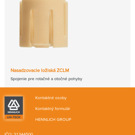
Nasadzovacie ložiská ZCLM
Spojenie pre rotačné a otočné pohyby
Kontaktné osoby
Kontaktný formulár
HENNLICH GROUP
IČO: 31344500