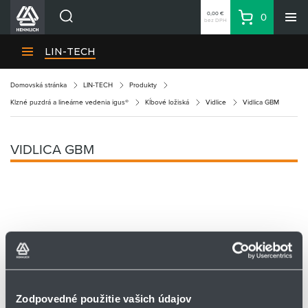
0,00 €
0
bez DPH
Košík
Vyhľadávanie
Divízie HENNLICH
LIN-TECH
Produkty
Domovská stránka
LIN-TECH
Produkty
Blog
Klzné puzdrá a lineárne vedenia igus®
Kĺbové ložiská
Vidlice
Vidlica GBM
Kariéra
O firme
VIDLICA GBM
Kontakty
Priemyselný park HENNLICH
Prihlásenie
Nákupný zoznam
Partner
Zone
Zodpovedné použitie vašich údajov