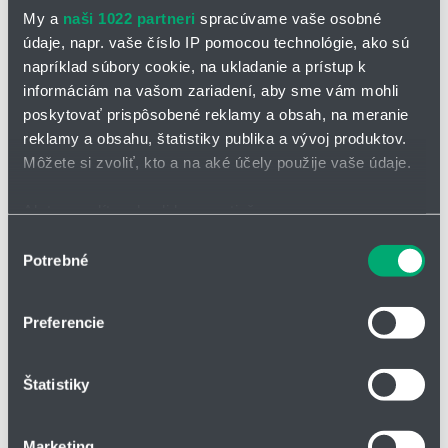
My a
naši 1022 partneri
spracúvame vaše osobné
údaje, napr. vaše číslo IP pomocou technológie, ako sú
napríklad súbory cookie, na ukladanie a prístup k
informáciám na vašom zariadení, aby sme vám mohli
poskytovať prispôsobené reklamy a obsah, na meranie
reklamy a obsahu, štatistiky publika a vývoj produktov.
Môžete si zvoliť, kto a na aké účely použije vaše údaje.
Ak to povolíte, chceli by sme tiež:
OPÝTAŤ SA / ODOSLAŤ DOPYT
Zhromažďovať informácie o vašej geografickej
Výber
Potrebné
polohe s presnosťou na niekoľko metrov
súhlasu
ČAP igubal® GBM
Identifikovať vaše zariadenie aktívnym skenovaním
konkrétnych charakteristík (odtlačky prstov).
Preferencie
Čapy igubal®
možno bez problémov používať aj v drsných
Viac informácií o tom, ako sa spracúvajú vaše osobné
podmienkach.
Vo vlhkom alebo mokrom prostredí
sú odolné voči
údaje, nájdete v časti s
vašimi nastaveniami
. Súhlas
slabým kyselinám a zásadám. Vhodné sú pre teploty od -30°C do
Štatistiky
môžete kedykoľvek zmeniť alebo odvolať cez Vyhlásenie
+80°C pri dlhodobom používaní.
o používaní súborov cookie.
vysoká chemická odolnosť
Marketing
pohlcuje rázy a vibrácie