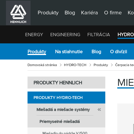
Produkty
Blog
Kariéra
O firme
Ko
ENERGY
ENGINEERING
FILTRÁCIA
HYDRO
Produkty
Na stiahnutie
Blog
O divízii
Domovská stránka
HYDRO-TECH
Produkty
Čerpacia te
MI
PRODUKTY HENNLICH
PRODUKTY HYDRO-TECH
Miešadlá a miešacie systémy
Priemyselné miešadlá
Miešadlo do nádrže VJ500