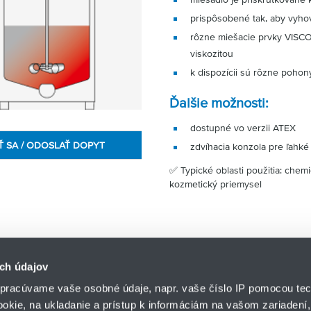
prispôsobené tak, aby vyho
rôzne miešacie prvky VISCO
viskozitou
k dispozícii sú rôzne pohon
Ďalšie možnosti:
dostupné vo verzii ATEX
Ť SA / ODOSLAŤ DOPYT
zdvíhacia konzola pre ľahk
✅ Typické oblasti použitia: chem
kozmetický priemysel
ch údajov
pracúvame vaše osobné údaje, napr. vaše číslo IP pomocou tec
ookie, na ukladanie a prístup k informáciám na vašom zariadení