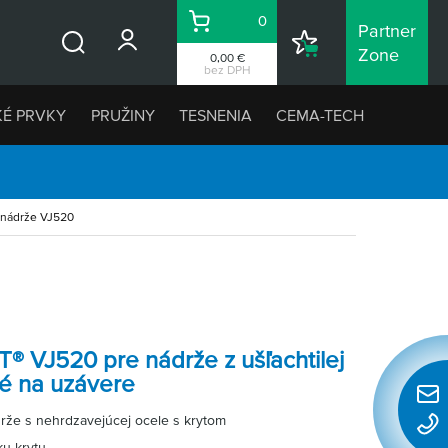
0
Partner
Košík
Nákupný
Zone
0,00 €
Vyhľadávanie
zoznam
bez DPH
KÉ PRVKY
PRUŽINY
TESNENIA
CEMA-TECH
 nádrže VJ520
® VJ520 pre nádrže z ušľachtilej
é na uzávere
Rýchl
rže s nehrdzavejúcej ocele s krytom
konta
ku krytu