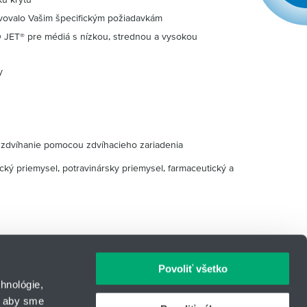
vovalo Vašim špecifickým požiadavkám
 JET® pre médiá s nízkou, strednou a vysokou
y
é zdvíhanie pomocou zdvíhacieho zariadenia
ický priemysel, potravinársky priemysel, farmaceutický a
Povoliť všetko
hnológie,
, aby sme