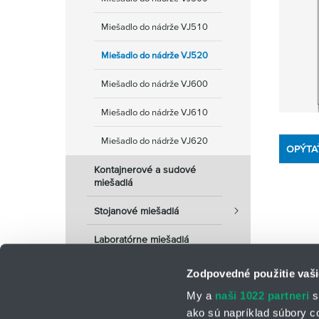
Miešadlo do nádrže VJ510
Miešadlo do nádrže VJ520
Miešadlo do nádrže VJ600
Miešadlo do nádrže VJ610
Miešadlo do nádrže VJ620
OPÝTA
Kontajnerové a sudové
miešadlá
Stojanové miešadlá
Laboratórne miešadlá
Zodpovedné použitie vaši
My a
naši 1022 partneri
s
ako sú napríklad súbory c