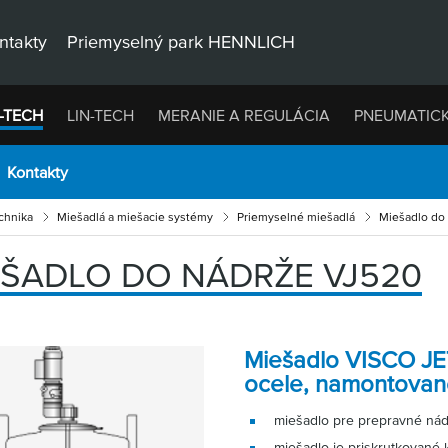
ntakty
Priemyselný park HENNLICH
-TECH
LIN-TECH
MERANIE A REGULÁCIA
PNEUMATIC
Kontakty
chnika
Miešadlá a miešacie systémy
Priemyselné miešadlá
Miešadlo do
EŠADLO DO NÁDRŽE VJ520
Miešadlo VISCO JET
ocele, namontovan
miešadlo pre prepravné nád
miešadlo je priskrutkované 