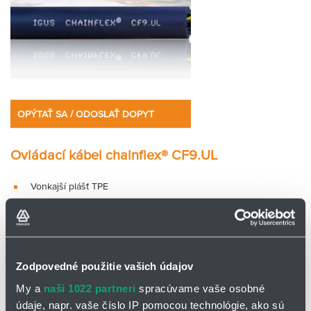
OPÝTAŤ SA / ODOSLAŤ DOPYT
Ovládací kábel chainflex® CF9.UL
Vonkajší plášť TPE
Bez obsahu PVC
Flexibilný pri nízkych
teplotách
Odolný proti olejom
Odolný proti hydrolýze a
Oheň retardujúci
mikroorganizmom
Zodpovedné použitie vašich údajov
My a
naši 1022 partneri
spracúvame vaše osobné
údaje, napr. vaše číslo IP pomocou technológie, ako sú