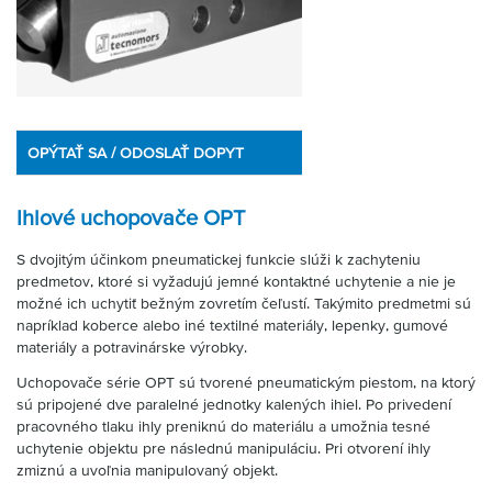
OPÝTAŤ SA / ODOSLAŤ DOPYT
Ihlové uchopovače OPT
S dvojitým účinkom pneumatickej funkcie slúži k zachyteniu
predmetov, ktoré si vyžadujú jemné kontaktné uchytenie a nie je
možné ich uchytiť bežným zovretím čeľustí. Takýmito predmetmi sú
napríklad koberce alebo iné textilné materiály, lepenky, gumové
materiály a potravinárske výrobky.
Uchopovače série OPT sú tvorené pneumatickým piestom, na ktorý
sú pripojené dve paralelné jednotky kalených ihiel. Po privedení
pracovného tlaku ihly preniknú do materiálu a umožnia tesné
uchytenie objektu pre následnú manipuláciu. Pri otvorení ihly
zmiznú a uvoľnia manipulovaný objekt.