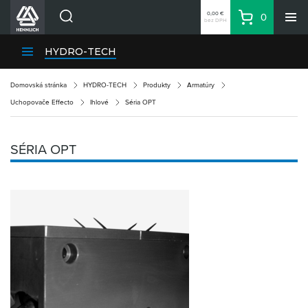
0,00 €
0
bez DPH
Košík
Vyhľadávanie
Divízie HENNLICH
HYDRO-TECH
Produkty
Domovská stránka
HYDRO-TECH
Produkty
Armatúry
Blog
Uchopovače Effecto
Ihlové
Séria OPT
Kariéra
O firme
SÉRIA OPT
Kontakty
Priemyselný park HENNLICH
Prihlásenie
Nákupný zoznam
Partner
Zone