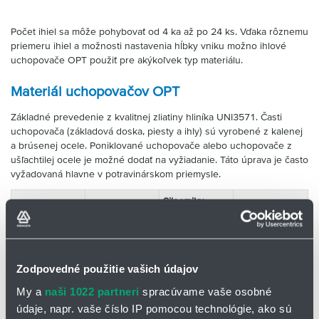
Počet ihiel sa môže pohybovať od 4 ka až po 24 ks. Vďaka rôznemu
priemeru ihiel a možnosti nastavenia hĺbky vniku možno ihlové
uchopovače OPT použiť pre akýkoľvek typ materiálu.
Materiál uchopovačov OPT
Základné prevedenie z kvalitnej zliatiny hliníka UNI3571. Časti
uchopovača (základová doska, piesty a ihly) sú vyrobené z kalenej
a brúsenej ocele. Poniklované uchopovače alebo uchopovače z
ušľachtilej ocele je možné dodať na vyžiadanie. Táto úprava je často
vyžadovaná hlavne v potravinárskom priemysle.
Sila vniku
Typ
Zdvih ihiel
každej ihly pii
Pracovný tlak
6 baroch
[N]
[mm]
[bar]
Zodpovedné použitie vašich údajov
OPT 34-25
My a
naši 1022 partneri
spracúvame vaše osobné
14
147,5
2
÷
8
údaje, napr. vaše číslo IP pomocou technológie, ako sú