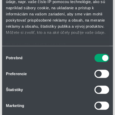
údaje, napr. vaše číslo IP pomocou technológie, ako sú
Tieto dýzy ponúkajú
efektívne rozprašovanie vody
, čo je kľúčové
napríklad súbory cookie, na ukladanie a prístup k
pre ochranu majetku a zaistenie dostatočnej hydratácie.
informáciám na vašom zariadení, aby sme vám mohli
poskytovať prispôsobené reklamy a obsah, na meranie
reklamy a obsahu, štatistiky publika a vývoj produktov.
Môžete si zvoliť, kto a na aké účely použije vaše údaje.
Ak to povolíte, chceli by sme tiež:
Zhromažďovať informácie o vašej geografickej
Výber
Potrebné
polohe s presnosťou na niekoľko metrov
súhlasu
Identifikovať vaše zariadenie aktívnym skenovaním
konkrétnych charakteristík (odtlačky prstov).
Preferencie
Viac informácií o tom, ako sa spracúvajú vaše osobné
údaje, nájdete v časti s
vašimi nastaveniami
. Súhlas
Séria 524/525
Štatistiky
môžete kedykoľvek zmeniť alebo odvolať cez Vyhlásenie
o používaní súborov cookie.
uhol rozstreku:
180°
prietok min - max pri rôznych tlakoch:
5 l/min -
Marketing
313,05l/min
Na prispôsobenie obsahu a reklám, poskytovanie funkcií
materiály:
ušľachtilá oceľ AISI 316Ti(L) (17) / mosadz (30)
sociálnych médií a analýzu návštevnosti používame