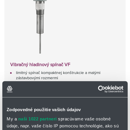
Vibračný hladinový spínač VF
limitný spínač kompaktnej konštrukcie a malými
zástavbovými rozmermi
vhodný pre malé zásobníky, dávkovacie zariadenia alebo
výtokové potrubia
Zodpovedné použitie vašich údajov
My a
naši 1022 partneri
spracúvame vaše osobné
údaje, napr. vaše číslo IP pomocou technológie, ako sú