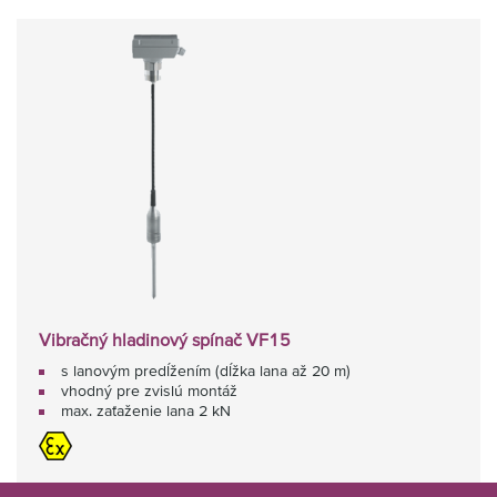
Vibračný hladinový spínač VF15
s lanovým predĺžením (dĺžka lana až 20 m)
vhodný pre zvislú montáž
max. zaťaženie lana 2 kN