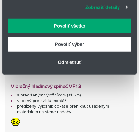
súbory cookie. Informácie o tom, ako používate naše
Zobraziť detaily
webové stránky, poskytujeme aj našim partnerom v
oblasti sociálnych médií, inzercie a analýzy. Títo partneri
môžu príslušné informácie skombinovať s ďalšími
Povoliť všetko
údajmi, ktoré ste im poskytli alebo ktoré od vás získali,
keď ste používali ich služby.
Povoliť výber
Odmietnuť
Vibračný hladinový spínač VF13
s predĺženým výložníkom (až 2m)
vhodný pre zvislú montáž
predĺžený výložník dokáže preniknúť usadeným
materiálom na stene nádoby