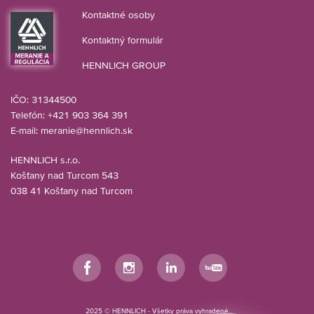
Kontaktné osoby
Kontaktný formulár
HENNLICH GROUP
IČO: 31344500
Telefón: +421 903 364 391
E-mail:
meranie@hennlich.sk
HENNLICH s.r.o.
Košťany nad Turcom 543
038 41 Košťany nad Turcom
Facebook
Instagram
LinkedIn
YouTube
2025 © HENNLICH - Všetky práva vyhradené