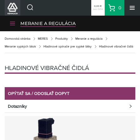
0,00 €
0
bez DPH
Košík
Vyhľadávanie
Divízie HENNLICH
MERANIE A REGULÁCIA
Produkty
Domovská stránka
MERES
Produkty
Meranie a regulácia
Blog
Meranie sypkých látok
Hladinové spínače pre sypké látky
Hladinové vibračné čidlá
Kariéra
O firme
HLADINOVÉ VIBRAČNÉ ČIDLÁ
Kontakty
Priemyselný park HENNLICH
Prihlásenie
OPÝTAŤ SA / ODOSLAŤ DOPYT
Nákupný zoznam
Dotazníky
Partner
Zone