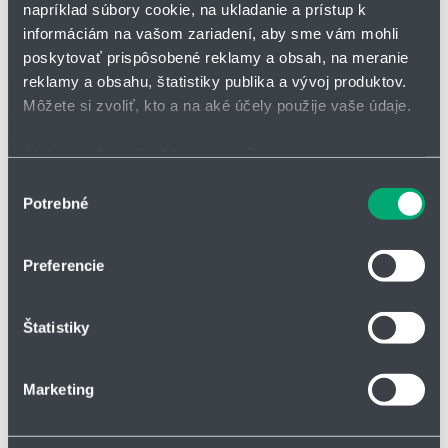
napríklad súbory cookie, na ukladanie a prístup k
informáciám na vašom zariadení, aby sme vám mohli
poskytovať prispôsobené reklamy a obsah, na meranie
reklamy a obsahu, štatistiky publika a vývoj produktov.
Môžete si zvoliť, kto a na aké účely použije vaše údaje.
Ak to povolíte, chceli by sme tiež:
Zhromažďovať informácie o vašej geografickej
Výber
Potrebné
polohe s presnosťou na niekoľko metrov
súhlasu
Identifikovať vaše zariadenie aktívnym skenovaním
Vibračný hladinový spínač VF12
konkrétnych charakteristík (odtlačky prstov).
Preferencie
robustné prevedenie s malými zástavbovými rozmermi a
Viac informácií o tom, ako sa spracúvajú vaše osobné
kompaktným dizajnom
údaje, nájdete v časti s
vašimi nastaveniami
. Súhlas
vhodný pre zásobníky alebo silá
Štatistiky
môžete kedykoľvek zmeniť alebo odvolať cez Vyhlásenie
typické nasadenie ako stráženie min/max v silách
o používaní súborov cookie.
Marketing
Na prispôsobenie obsahu a reklám, poskytovanie funkcií
sociálnych médií a analýzu návštevnosti používame