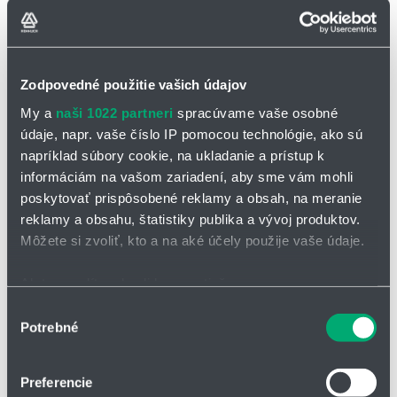
Zodpovedné použitie vašich údajov
My a
naši 1022 partneri
spracúvame vaše osobné
údaje, napr. vaše číslo IP pomocou technológie, ako sú
napríklad súbory cookie, na ukladanie a prístup k
informáciám na vašom zariadení, aby sme vám mohli
poskytovať prispôsobené reklamy a obsah, na meranie
OPÝTAŤ SA / ODOSLAŤ DOPYT
reklamy a obsahu, štatistiky publika a vývoj produktov.
Na stiahnutie
Môžete si zvoliť, kto a na aké účely použije vaše údaje.
Ak to povolíte, chceli by sme tiež:
Plochý portál DLE-FG - katalógový list
Zhromažďovať informácie o vašej geografickej
Výber
Plochý portál DLE-FG - datasheet
Potrebné
polohe s presnosťou na niekoľko metrov
súhlasu
Identifikovať vaše zariadenie aktívnym skenovaním
Líniový portál DLE-FG
je dostupný v piatich veľkostiach:
konkrétnych charakteristík (odtlačky prstov).
Preferencie
Viac informácií o tom, ako sa spracúvajú vaše osobné
300 x 300 mm