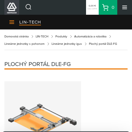
0,00 €
0
bez DPH
Košík
Vyhľadávanie
Divízie HENNLICH
LIN-TECH
Produkty
Domovská stránka
LIN-TECH
Produkty
Automatizácia a robotika
Blog
Lineárne jednotky s pohonom
Lineárne jednotky igus
Plochý portál DLE-FG
Kariéra
O firme
PLOCHÝ PORTÁL DLE-FG
Kontakty
Priemyselný park HENNLICH
Prihlásenie
Nákupný zoznam
Partner
Zone