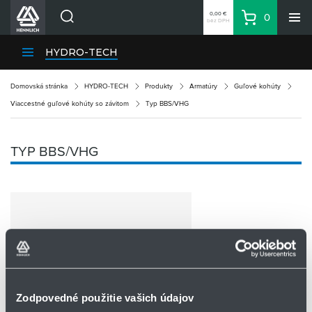
0,00 €
0
bez DPH
Košík
Vyhľadávanie
Divízie HENNLICH
HYDRO-TECH
Produkty
Domovská stránka
HYDRO-TECH
Produkty
Armatúry
Guľové kohúty
Blog
Viaccestné guľové kohúty so závitom
Typ BBS/VHG
Kariéra
O firme
TYP BBS/VHG
Kontakty
Priemyselný park HENNLICH
Prihlásenie
Nákupný zoznam
Partner
Zone
Zodpovedné použitie vašich údajov