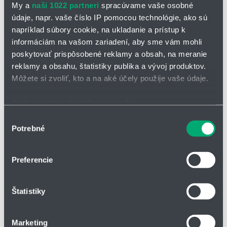
My a
naši 1022 partneri
spracúvame vaše osobné
údaje, napr. vaše číslo IP pomocou technológie, ako sú
napríklad súbory cookie, na ukladanie a prístup k
informáciám na vašom zariadení, aby sme vám mohli
poskytovať prispôsobené reklamy a obsah, na meranie
reklamy a obsahu, štatistiky publika a vývoj produktov.
OPÝTAŤ SA / ODOSLAŤ DOPYT
Môžete si zvoliť, kto a na aké účely použije vaše údaje.
Guľový kohút BBS/VHG
Ak to povolíte, chceli by sme tiež:
Zhromažďovať informácie o vašej geografickej
Výber
Typový rad BBS/VHG predstavuje pokročilé priemyselné guľové
Potrebné
polohe s presnosťou na niekoľko metrov
kohúty a ventily, ktoré sú navrhnuté pre aplikácie vyžadujúce
súhlasu
vysokú spoľahlivosť, odolnosť voči extrémnym prevádzkovým
Identifikovať vaše zariadenie aktívnym skenovaním
podmienkam a presné riadenie toku médií.
konkrétnych charakteristík (odtlačky prstov).
Preferencie
Viac informácií o tom, ako sa spracúvajú vaše osobné
Vysokotlakový - štvorcestný - guľový kohút so závitom
údaje, nájdete v časti s
vašimi nastaveniami
. Súhlas
Schéma vŕtania: L, T alebo X
Štatistiky
môžete kedykoľvek zmeniť alebo odvolať cez Vyhlásenie
Menovitá svetlosť: DN 3 - DN 40
o používaní súborov cookie.
Tlak: PN 63 - PN 400
Materiál: oceľ
Marketing