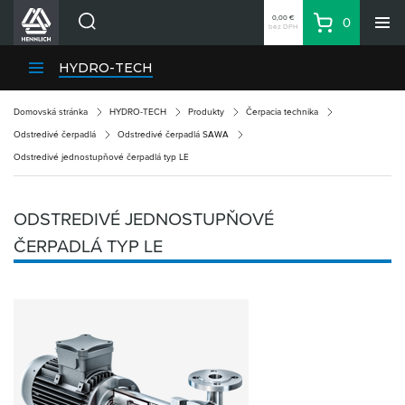
0,00 €
0
bez DPH
Košík
Vyhľadávanie
Divízie HENNLICH
HYDRO-TECH
Produkty
Domovská stránka
HYDRO-TECH
Produkty
Čerpacia technika
Blog
Odstredivé čerpadlá
Odstredivé čerpadlá SAWA
Kariéra
Odstredivé jednostupňové čerpadlá typ LE
O firme
Kontakty
ODSTREDIVÉ JEDNOSTUPŇOVÉ
Priemyselný park HENNLICH
ČERPADLÁ TYP LE
Prihlásenie
Nákupný zoznam
Partner
Zone