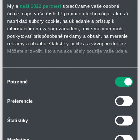
500 mPa.s. Rôzne prevedenia, a tým aj maximálne prispôsobenie
My a
naši 1022 partneri
spracúvame vaše osobné
obežného kolesa médiu, radia tieto čerpadlá k všestrannému
údaje, napr. vaše číslo IP pomocou technológie, ako sú
použitiu.
napríklad súbory cookie, na ukladanie a prístup k
TECHNICKÉ INFORMÁCIE:
informáciám na vašom zariadení, aby sme vám mohli
poskytovať prispôsobené reklamy a obsah, na meranie
druh nasávania: normálne nasávacie, tzn. nátok kvapaliny
reklamy a obsahu, štatistiky publika a vývoj produktov.
montáž: bloková konštrukcia
Môžete si zvoliť, kto a na aké účely použije vaše údaje.
pohon: štandard 3x230/400/690 V – 50 Hz alebo podľa priania
zákazníka
Ak to povolíte, chceli by sme tiež:
teplota: min. -30 °C, max. +130 °C, (145 °C SIP)
Zhromažďovať informácie o vašej geografickej
Výber
Potrebné
materiál: nehrdzavejúca oceľ 1.4435 (316L)
polohe s presnosťou na niekoľko metrov
súhlasu
Identifikovať vaše zariadenie aktívnym skenovaním
max. dop. množstvo: 240 m³/h
konkrétnych charakteristík (odtlačky prstov).
max. dop. výška: 90 m
Preferencie
Viac informácií o tom, ako sa spracúvajú vaše osobné
viskozita média: max. 500 mPa.s.
údaje, nájdete v časti s
vašimi nastaveniami
. Súhlas
nominálny tlak: PN10 až PN160
Štatistiky
môžete kedykoľvek zmeniť alebo odvolať cez Vyhlásenie
o používaní súborov cookie.
Výhody:
Marketing