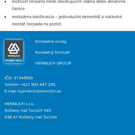
možnosť čerpania médií obsahujúcich vlákna alebo abrazívne
častice
modulárna konštrukcia – jednoduchá demontáž a následná
montáž čerpadla na pozícii
Kontaktné osoby
Kontaktný formulár
HENNLICH GROUP
IČO: 31344500
Telefón: +421 903 447 245
E-mail:
hydrotech@hennlich.sk
HENNLICH s.r.o.
Košťany nad Turcom 543
038 41 Košťany nad Turcom