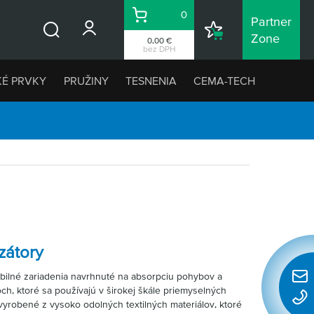
0
Partner
Košík
Nákupný
Zone
0,00 €
Vyhľadávanie
zoznam
bez DPH
KÉ PRVKY
PRUŽINY
TESNENIA
CEMA-TECH
zátory
bilné zariadenia navrhnuté na absorpciu pohybov a
Rýchl
h, ktoré sa používajú v širokej škále priemyselných
konta
 vyrobené z vysoko odolných textilných materiálov, ktoré