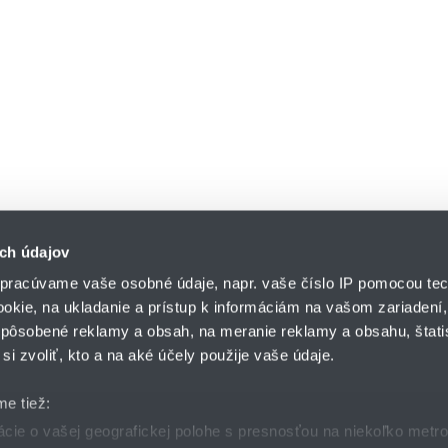
ch údajov
pracúvame vaše osobné údaje, napr. vaše číslo IP pomocou tec
ookie, na ukladanie a prístup k informáciám na vašom zariadení
pôsobené reklamy a obsah, na meranie reklamy a obsahu, štatis
HENNLICH s.r.o.
si zvoliť, kto a na aké účely použije vaše údaje.
Košťany nad Turcom 5
lár
HENNLICH GROUP
038 41 Košťany nad T
me tiež:
ie o vašej geografickej polohe s presnosťou na niekoľko metr