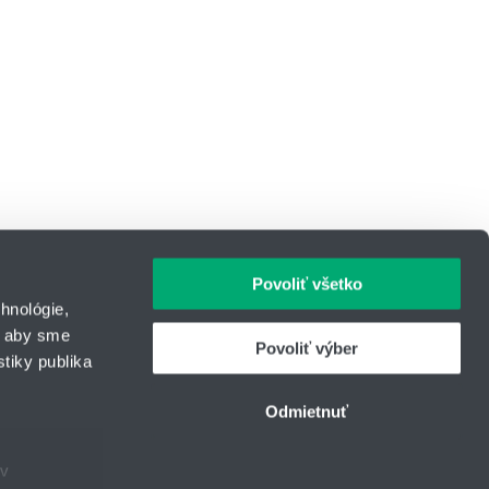
Povoliť všetko
hnológie,
, aby sme
Povoliť výber
tiky publika
IČO: 31344500
43
Telefón: +421 903 447 245
Odmietnuť
urcom
E-mail:
hydrotech@hennlich.sk
ov