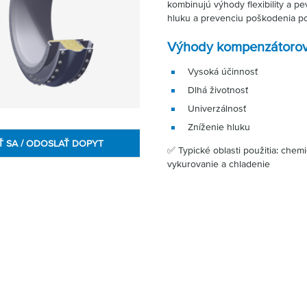
kombinujú výhody flexibility a pev
hluku a prevenciu poškodenia po
Výhody kompenzátoro
Vysoká účinnosť
Dlhá životnosť
Univerzálnosť
Zníženie hluku
Ť SA / ODOSLAŤ DOPYT
✅ Typické oblasti použitia: chem
vykurovanie a chladenie