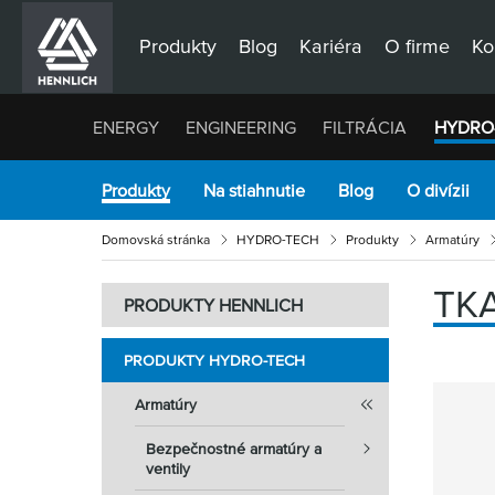
Produkty
Blog
Kariéra
O firme
Ko
ENERGY
ENGINEERING
FILTRÁCIA
HYDRO
Produkty
Na stiahnutie
Blog
O divízii
Domovská stránka
HYDRO-TECH
Produkty
Armatúry
TK
PRODUKTY HENNLICH
PRODUKTY HYDRO-TECH
Armatúry
Bezpečnostné armatúry a
ventily