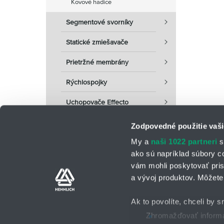
Kovové hadice
Segmentové svorníky
Statické zmiešavače
Prietržné membrány
Rýchlospojky
Uchopovače Effecto
Zodpovedné použitie vaši
My a
naši 1022 partneri
s
ako sú napríklad súbory c
vám mohli poskytovať pris
a vývoj produktov. Môžete 
Kontaktné osoby
Kontaktný formu
Ak to povolíte, chceli by s
Zhromažďovať informác