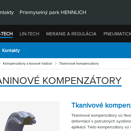
ntakty
Priemyselný park HENNLICH
-TECH
LIN-TECH
MERANIE A REGULÁCIA
PNEUMATIC
Kontakty
Kompenzátory a kovové hadice
Tkaninové kompenzátory
ANINOVÉ KOMPENZÁTORY
Tkanivové kompen
Tkaninové kompenzátory sú flexi
deformácií v potrubných systémoc
aplikácií. Tieto kompenzátory sú