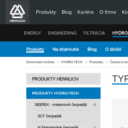
Produkty
Blog
Kariéra
O firme
Ko
ENERGY
ENGINEERING
FILTRÁCIA
HYDRO
Produkty
Na stiahnutie
Blog
O divízii
Domovská stránka
HYDRO-TECH
Produkty
Čerpacia te
TY
PRODUKTY HENNLICH
PRODUKTY HYDRO-TECH
SEEPEX - vretenové čerpadlá
SCT čerpadlá
N štandardné čerpadlá