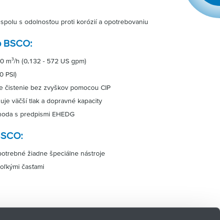
spolu s odolnosťou proti korózií a opotrebovaniu
yp BSCO:
30 m³/h (0,132 - 572 US gpm)
0 PSI)
ťuje čistenie bez zvyškov pomocou CIP
uje väčší tlak a dopravné kapacity
zhoda s predpismi EHEDG
BSCO:
potrebné žiadne špeciálne nástroje
koľkými časťami