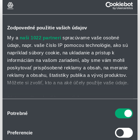
SIGNAL 4.0
rozširuje existujúci prístroj o analógový výstup 4-20 mA a 0-10
Zodpovedné použitie vašich údajov
V
pomocou hallového senzora je detekovaná pozícia
My a
naši 1022 partneri
spracúvame vaše osobné
magnetického plaváku/piestu
údaje, napr. vaše číslo IP pomocou technológie, ako sú
presnosť: +/- 10 % z koncovej hodnoty
napríklad súbory cookie, na ukladanie a prístup k
informáciám na vašom zariadení, aby sme vám mohli
prevádzková teplota: -20 až +70 °C
poskytovať prispôsobené reklamy a obsah, na meranie
puzdro: modro eloxovaný hliník
reklamy a obsahu, štatistiky publika a vývoj produktov.
krytie: IP 67
Môžete si zvoliť, kto a na aké účely použije vaše údaje.
konektor M12x1, 5 pólový
Ak to povolíte, chceli by sme tiež:
Elektronický prevodník SIGNAL 4.0 je
Zhromažďovať informácie o vašej geografickej
Výber
kompatibilný s následujúcimi prístrojmi
Potrebné
polohe s presnosťou na niekoľko metrov
súhlasu
Identifikovať vaše zariadenie aktívnym skenovaním
konkrétnych charakteristík (odtlačky prstov).
Preferencie
DUM
DKM
Viac informácií o tom, ako sa spracúvajú vaše osobné