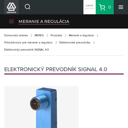
0,00 €
0
bez DPH
Košík
Vyhľadávanie
Divízie HENNLICH
MERANIE A REGULÁCIA
Produkty
Domovská stránka
MERES
Produkty
Meranie a regulácia
Blog
Príslušenstvo pre meranie a reguláciu
Elektronické prevodníky
Kariéra
Elektronický prevodník SIGNAL 4.0
O firme
Kontakty
ELEKTRONICKÝ PREVODNÍK SIGNAL 4.0
Priemyselný park HENNLICH
Prihlásenie
Nákupný zoznam
Partner
Zone