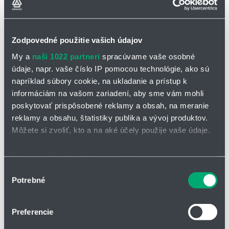
Zodpovedné použitie vašich údajov
Séria 2828 / 2928 / R7728
My a
naši 1022 partneri
spracúvame vaše osobné
Vnitřní výška:
32 mm
údaje, napr. vaše číslo IP pomocou technológie, ako sú
Vnitřní šířky Bi:
50 až 424 mm
Max. ø vnitřní náplně:
28 mm
napríklad súbory cookie, na ukladanie a prístup k
informáciám na vašom zariadení, aby sme vám mohli
poskytovať prispôsobené reklamy a obsah, na meranie
reklamy a obsahu, štatistiky publika a vývoj produktov.
Môžete si zvoliť, kto a na aké účely použije vaše údaje.
Ak to povolíte, chceli by sme tiež:
Zhromažďovať informácie o vašej geografickej
Výber
Potrebné
polohe s presnosťou na niekoľko metrov
súhlasu
Identifikovať vaše zariadenie aktívnym skenovaním
konkrétnych charakteristík (odtlačky prstov).
Preferencie
Viac informácií o tom, ako sa spracúvajú vaše osobné