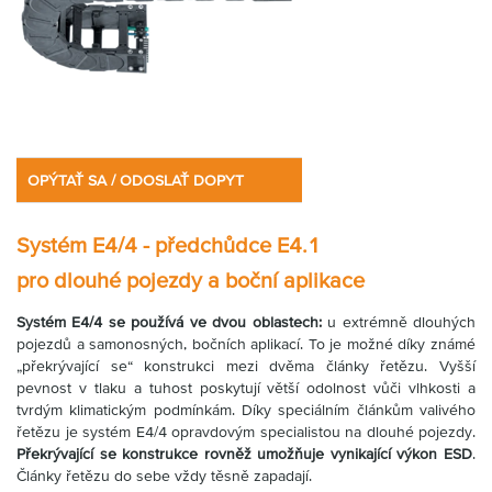
OPÝTAŤ SA / ODOSLAŤ DOPYT
Systém E4/4 - předchůdce E4.1
pro dlouhé pojezdy a boční aplikace
Systém E4/4 se používá ve dvou oblastech:
u extrémně dlouhých
pojezdů a samonosných, bočních aplikací. To je možné díky známé
„překrývající se“ konstrukci mezi dvěma články řetězu. Vyšší
pevnost v tlaku a tuhost poskytují větší odolnost vůči vlhkosti a
tvrdým klimatickým podmínkám. Díky speciálním článkům valivého
řetězu je systém E4/4 opravdovým specialistou na dlouhé pojezdy.
Překrývající se konstrukce rovněž umožňuje vynikající výkon ESD
.
Články řetězu do sebe vždy těsně zapadají.