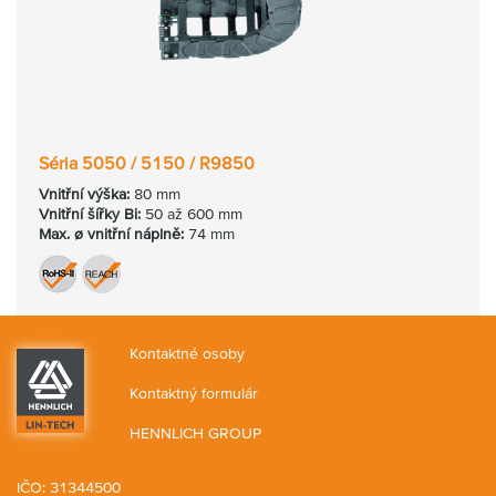
Séria 5050 / 5150 / R9850
Vnitřní výška:
80 mm
Vnitřní šířky Bi:
50 až 600 mm
Max. ø vnitřní náplně:
74 mm
Kontaktné osoby
Kontaktný formulár
HENNLICH GROUP
IČO: 31344500