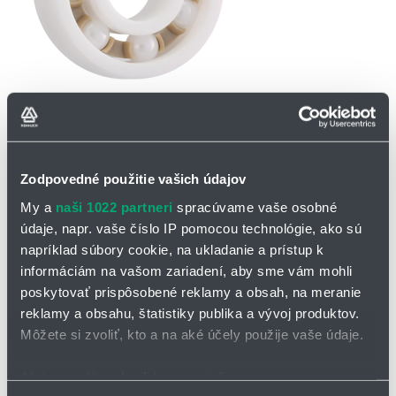
Zodpovedné použitie vašich údajov
My a
naši 1022 partneri
spracúvame vaše osobné
OPÝTAŤ SA / ODOSLAŤ DOPYT
údaje, napr. vaše číslo IP pomocou technológie, ako sú
napríklad súbory cookie, na ukladanie a prístup k
informáciám na vašom zariadení, aby sme vám mohli
Guľôčkové keramické ložisko xiros®, teplotný a
poskytovať prispôsobené reklamy a obsah, na meranie
chemický expert
reklamy a obsahu, štatistiky publika a vývoj produktov.
Môžete si zvoliť, kto a na aké účely použije vaše údaje.
Guľôčkové ložiská vyrobené z oxidu zirkoničitého (biele) a nitridu
kremíka (čierne) s klietkou z materiálu PEEK spĺňajú najvyššie
priemyselné požiadavky, napríklad pri extrémnych teplotách a pri
Ak to povolíte, chceli by sme tiež:
kontakte s chemikáliami. Vďaka minimálnej tepelnej rozťažnosti sa