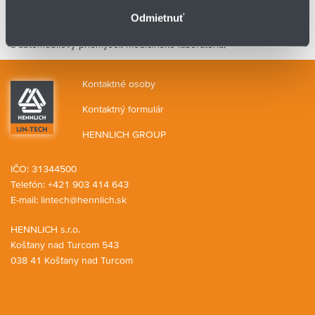
mazania.
Odmietnuť
✅ Typické oblasti použitia:
chemický a procesný priemysel, letecký
a automobilový priemysel, medicínske laboratóriá,
Kontaktné osoby
Kontaktný formulár
HENNLICH GROUP
IČO: 31344500
Telefón: +421 903 414 643
E-mail:
lintech@hennlich.sk
HENNLICH s.r.o.
Košťany nad Turcom 543
038 41 Košťany nad Turcom