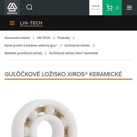
0,00 €
0
bez DPH
Košík
Vyhľadávanie
Divízie HENNLICH
LIN-TECH
Produkty
Domovská stránka
LIN-TECH
Produkty
Blog
Klzné puzdrá a lineárne vedenia igus®
Guľôčkové ložiská
Kariéra
Radiálne guľôčkové ložiská
Guľôčkové ložisko xiros® keramické
O firme
Kontakty
GUĽÔČKOVÉ LOŽISKO XIROS® KERAMICKÉ
Priemyselný park HENNLICH
Prihlásenie
Nákupný zoznam
Partner
Zone