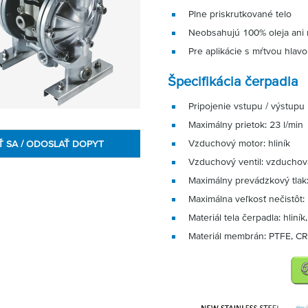
Plne priskrutkované telo
Neobsahujú 100% oleja ani 
Pre aplikácie s mŕtvou hlav
Špecifikácia čerpadla
Pripojenie vstupu / výstupu 
Maximálny prietok: 23 l/min
Vzduchový motor: hliník
Ť SA / ODOSLAŤ DOPYT
Vzduchový ventil: vzduchov
Maximálny prevádzkový tlak:
Maximálna veľkosť nečistôt
Materiál tela čerpadla: hliník
Materiál membrán: PTFE, C