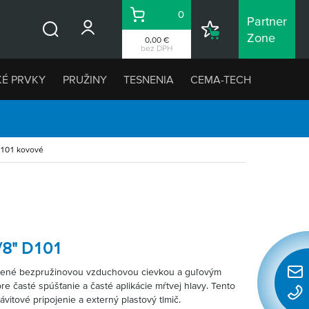
0
Partner
Košík
Nákupný
Zone
0,00 €
Vyhľadávanie
zoznam
bez DPH
KÉ PRVKY
PRUŽINY
TESNENIA
CEMA-TECH
D101 kovové
/8" D101
ené bezpružinovou vzduchovou cievkou a guľovým
Rýchl
e časté spúšťanie a časté aplikácie mŕtvej hlavy. Tento
konta
vitové pripojenie a externý plastový tlmič.