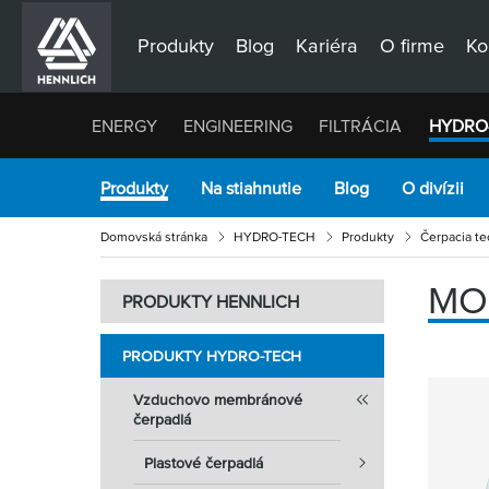
Produkty
Blog
Kariéra
O firme
Ko
ENERGY
ENGINEERING
FILTRÁCIA
HYDRO
Produkty
Na stiahnutie
Blog
O divízii
Domovská stránka
HYDRO-TECH
Produkty
Čerpacia te
MO
PRODUKTY HENNLICH
PRODUKTY HYDRO-TECH
Vzduchovo membránové
čerpadlá
Plastové čerpadlá