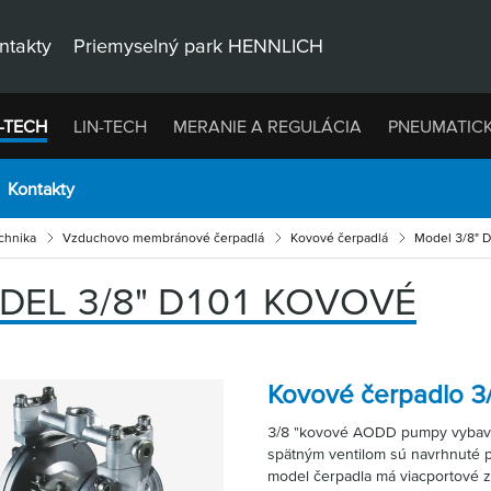
ntakty
Priemyselný park HENNLICH
-TECH
LIN-TECH
MERANIE A REGULÁCIA
PNEUMATIC
Kontakty
chnika
Vzduchovo membránové čerpadlá
Kovové čerpadlá
Model 3/8" 
DEL 3/8" D101 KOVOVÉ
Kovové čerpadlo 3
3/8 "kovové AODD pumpy vybav
spätným ventilom sú navrhnuté pr
model čerpadla má viacportové zá