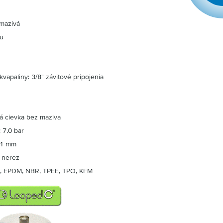
mazivá
ou
kvapaliny: 3/8" závitové pripojenia
á cievka bez maziva
 7,0 bar
: 1 mm
, nerez
R, EPDM, NBR, TPEE, TPO, KFM