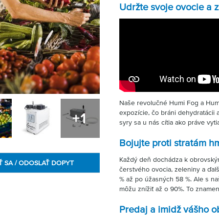
Udržte svoje ovocie a z
Naše revolučné Humi Fog a Humi 
expozície, čo bráni dehydratácii a
+1
syry sa u nás cítia ako práve vyt
Bojujte proti stratám h
Každý deň dochádza k obrovský
Ť SA / ODOSLAŤ DOPYT
čerstvého ovocia, zeleniny a ďal
% až po úžasných 58 %. Ale s naš
môžu znížiť až o 90%. To znamená
Predaj a imidž vášho o