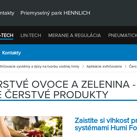
ntakty
Priemyselný park HENNLICH
-TECH
LIN-TECH
MERANIE A REGULÁCIA
PNEUMATIC
Kontakty
lhčovacie systémy a dýzy na tvorbu vodnej hmly
Aplikácie zvlhčovania
Čers
RSTVÉ OVOCE A ZELENINA -
E ČERSTVÉ PRODUKTY
Zaistite si vlhkosť 
systémami Humi Fo