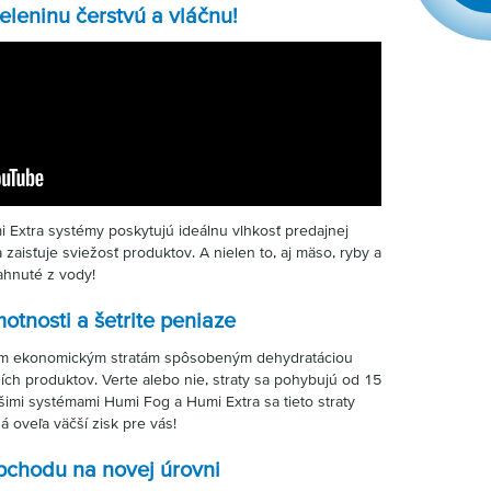
eleninu čerstvú a vláčnu!
Extra systémy poskytujú ideálnu vlhkosť predajnej
 zaisťuje sviežosť produktov. A nielen to, aj mäso, ryby a
iahnuté z vody!
motnosti a šetrite peniaze
m ekonomickým stratám spôsobeným dehydratáciou
ších produktov. Verte alebo nie, straty sa pohybujú od 15
imi systémami Humi Fog a Humi Extra sa tieto straty
 oveľa väčší zisk pre vás!
bchodu na novej úrovni