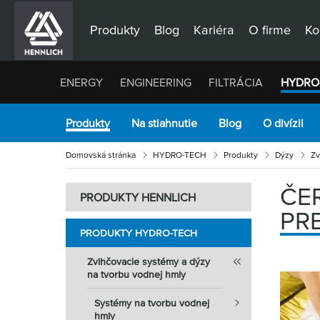
Produkty
Blog
Kariéra
O firme
Ko
ENERGY
ENGINEERING
FILTRÁCIA
HYDRO
Produkty
Na stiahnutie
Blog
O divízii
Domovská stránka
HYDRO-TECH
Produkty
Dýzy
Zv
ČE
PRODUKTY HENNLICH
PR
PRODUKTY HYDRO-TECH
Zvlhčovacie systémy a dýzy
na tvorbu vodnej hmly
Systémy na tvorbu vodnej
hmly