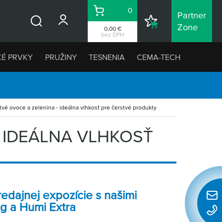
0
Partner
Košík
Nákupný
Zone
0,00 €
Vyhľadávanie
zoznam
bez DPH
KÉ PRVKY
PRUŽINY
TESNENIA
CEMA-TECH
tvé ovoce a zelenina - ideálna vlhkosť pre čerstvé produkty
 IDEÁLNA VLHKOSŤ
predajnej expozície s našimi
Rýchl
g a Humi Extra
konta